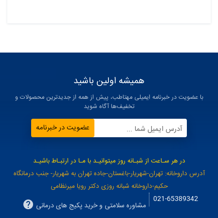
همیشه اولین باشید
با عضویت در خبرنامه ایمیلی مهتاطب، پیش از همه از جدیدترین محصولات و
تخفیف‌ها آگاه شوید
عضویت در خبرنامه
آدرس ایمیل شما ...
در هر سـاعت از شبـانه روز میتوانیـد با مـا در ارتبـاط باشیـد
آدرس داروخانه: تهران-شهریار-باغستان-جاده تهران به شهریار- جنب درمانگاه
حکیم-داروخانه شبانه روزی دکتر رویا میرنظامی
021-65389342
مشاوره سلامتی و خرید پکیج های درمانی