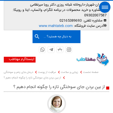
📌تهران-شهریار-داروخانه شبانه روزی دکتر رویا میرنظامی
📱
مشاوره و خرید محصولات در برنامه تلگرام، واتساپ، ایتا و روبیکا:
09302007587
☎️ مشاوره تلفنی:
02165389693
صفحه اصلی
🌐آدرس سایت فروشگاه:
www.mahtateb.com
به دنبال چه هستید؟ ...
اینستاگرم مهتاطب
صفحه نخست
زیبایی و سلامت
مراقبت از پوست
درمان جای زخم و سوختگی
از بین بردن جای سوختگی تازه را چگونه انجام دهیم ؟
از بین بردن جای سوختگی تازه را چگونه انجام دهیم ؟