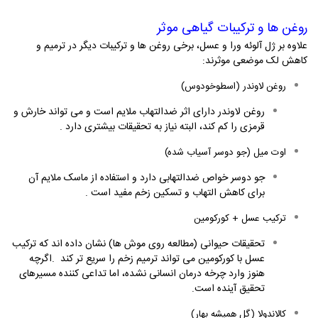
روغن ها و ترکیبات گیاهی موثر
علاوه بر ژل آلوئه ورا و عسل، برخی روغن ها و ترکیبات دیگر در ترمیم و
کاهش لک موضعی موثرند
:
روغن لاوندر (اسطوخودوس)
روغن لاوندر دارای اثر ضدالتهاب ملایم است و می تواند خارش و
قرمزی را کم کند، البته نیاز به تحقیقات بیشتری دارد
.
اوت میل (جو دوسر آسیاب شده)
جو دوسر خواص ضدالتهابی دارد و استفاده از ماسک ملایم آن
برای کاهش التهاب و تسکین زخم مفید است
.
ترکیب عسل + کورکومین
تحقیقات حیوانی (مطالعه روی موش ها) نشان داده اند که ترکیب
عسل با کورکومین می تواند ترمیم زخم را سریع تر کند
.
اگرچه
هنوز وارد چرخه درمان انسانی نشده، اما تداعی کننده مسیرهای
تحقیق آینده است
.
کالاندولا (گل همیشه بهار)