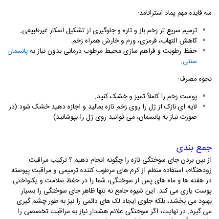
:
سه فایده مهم پماد استراتامد
ترمیم سریع تر زخم باز و تازه و جلوگیری از تشکیل اسکار غیرطبیعی
.
کاهش التهاب، قرمزی، ورم و خارش همراه زخم
.
حفظ رطوبت و فراهم سازی محیط مرطوب درمانی بدون نیاز به
پانسمان
.
سنتی
:
نحوه مصرف
پوست زخم را کاملاً تمیز و خشک کنید
.
لایه ای نازک از ژل را روی زخم تازه بمالید و اجازه دهید خشک شود (در
صورت نیاز به پانسمان، می توانید روی ژل را بپوشانید)
.
جمع بندی
از بین بردن جای سوختگی تازه را چگونه انجام دهیم ؟ ترکیب مراقبت
زودهنگام، استفاده منظم از کرم های مرطوب کننده ترمیمی و مراقبت پیوسته
در هفته ها و ماه های پس از سوختگی، شما را در حفظ سلامت و یکنواختی
پوست یاری می کند. این شیوه جامع نه تنها ظاهر جای سوختگی را بسیار
بهبود می بخشد، بلکه جلوی
را نیز به طور چشم گیری
ایجاد لک های دائمی
می گیرد. در نهایت، اگر سوختگی علائم هشدار نیاز به مراقبت تخصصی را