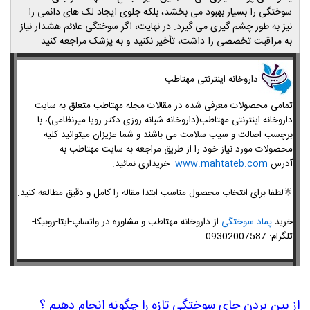
سوختگی را بسیار بهبود می بخشد، بلکه جلوی
ایجاد لک های دائمی
را
نیز به طور چشم گیری می گیرد. در نهایت، اگر سوختگی علائم هشدار نیاز
به مراقبت تخصصی را داشت، تأخیر نکنید و به پزشک مراجعه کنید
.
داروخانه اینترنتی مهتاطب
تمامی محصولات معرفی شده در مقالات مجله مهتاطب متعلق به سایت
داروخانه اینترنتی مهتاطب(داروخانه شبانه روزی دکتر رویا میرنظامی)، با
برچسب اصالت و سیب سلامت می باشند و شما عزیزان میتوانید کلیه
محصولات مورد نیاز خود را از طریق مراجعه به سایت مهتاطب به
آدرس
www.mahtateb.com
خریداری نمائید.
🌟
لطفا برای انتخاب محصول مناسب ابتدا مقاله را کامل و دقیق مطالعه کنید.
خرید
پماد سوختگی
از داروخانه مهتاطب و مشاوره در واتساپ-ایتا-روبیکا-
تلگرام: 09302007587
از بین بردن جای سوختگی تازه را چگونه انجام دهیم ؟