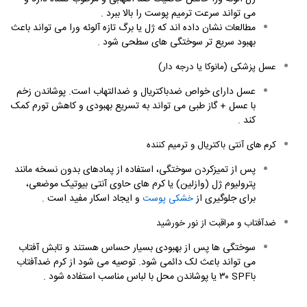
می تواند سرعت ترمیم پوست را بالا ببرد
.
مطالعات نشان داده اند که ژل یا برگ تازه آلوئه ورا می تواند باعث
بهبود سریع تر سوختگی های سطحی شود
.
عسل پزشکی (مانوکا یا درجه دار)
عسل دارای خواص ضدباکتریال و ضدالتهاب است. پوشاندن زخم
با عسل + گاز طبی می تواند به تسریع بهبودی و کاهش تورم کمک
کند
.
کرم های آنتی باکتریال و ترمیم کننده
پس از تمیزکردن سوختگی، استفاده از پمادهای بدون نسخه مانند
پترولیوم ژل (وازلین) یا کرم های حاوی آنتی بیوتیک موضعی،
برای جلوگیری از
و ایجاد اسکار مفید است
.
خشکی پوست
ضدآفتاب و مراقبت از نور خورشید
سوختگی ها پس از بهبودی بسیار حساس هستند و تابش آفتاب
می تواند باعث لک دائمی شود. توصیه می شود از کرم ضدآفتاب
با
SPF
۳۰
یا پوشاندن محل با لباس مناسب استفاده شود
.