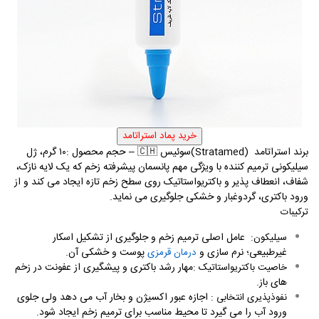
برند استراتامد
(Stratamed)
سوئیس
🇨🇭
–
حجم محصول
:
۱۰
گرم، ژل
سیلیکونی ترمیم کننده با ویژگی مهم پانسمان پیشرفته زخم که یک لایه نازک،
شفاف، انعطاف پذیر و باکتریواستاتیک روی سطح زخم تازه ایجاد می کند و از
ورود باکتری، گردوغبار و خشکی جلوگیری می نماید
.
ترکیبات
:
عامل اصلی ترمیم زخم و جلوگیری از تشکیل اسکار
سیلیکون
غیرطبیعی؛ نرم سازی و
پوست و خشکی آن
.
درمان قرمزی
:
مهار رشد باکتری و پیشگیری از عفونت در زخم
خاصیت باکتریواستاتیک
های باز
.
:
اجازه عبور اکسیژن و بخار آب می دهد ولی جلوی
نفوذپذیری انتخابی
ورود آب را می گیرد تا محیط مناسب برای ترمیم زخم ایجاد شود
.