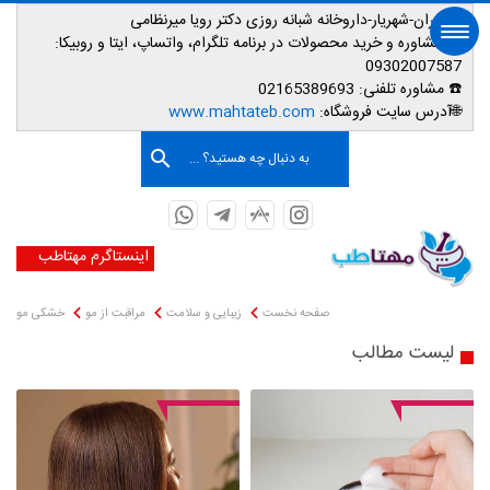
📌تهران-شهریار-داروخانه شبانه روزی دکتر رویا میرنظامی
📱
مشاوره و خرید محصولات در برنامه تلگرام، واتساپ، ایتا و روبیکا:
09302007587
☎️ مشاوره تلفنی:
02165389693
صفحه اصلی
🌐آدرس سایت فروشگاه:
www.mahtateb.com
به دنبال چه هستید؟ ...
اینستاگرم مهتاطب
صفحه نخست
زیبایی و سلامت
مراقبت از مو
خشکی مو
لیست مطالب