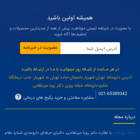
همیشه اولین باشید
با عضویت در خبرنامه ایمیلی مهتاطب، پیش از همه از جدیدترین محصولات و
تخفیف‌ها آگاه شوید
عضویت در خبرنامه
آدرس ایمیل شما ...
در هر سـاعت از شبـانه روز میتوانیـد با مـا در ارتبـاط باشیـد
آدرس داروخانه: تهران-شهریار-باغستان-جاده تهران به شهریار- جنب درمانگاه
حکیم-داروخانه شبانه روزی دکتر رویا میرنظامی
021-65389342
مشاوره سلامتی و خرید پکیج های درمانی
درباره مجله
مجله مهتاطب
با نظارت دکتر رویا میرنظامی، دکترای حرفه‌ای داروسازی شماره نظام