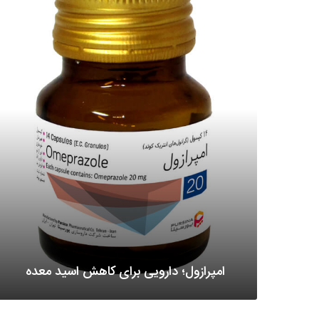
امپرازول؛ دارویی برای کاهش اسید معده