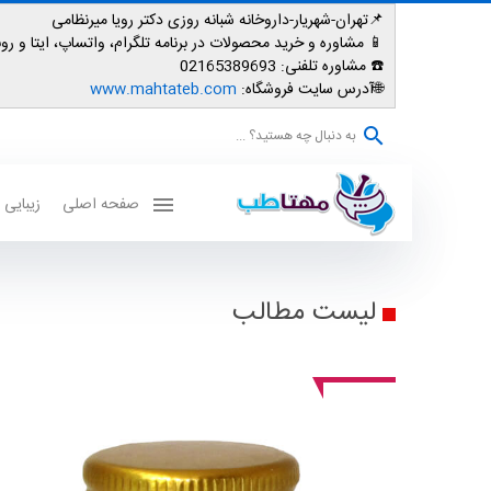
📌تهران-شهریار-داروخانه شبانه روزی دکتر رویا میرنظامی
📱
مشاوره و خرید محصولات در برنامه تلگرام، واتساپ، ایتا و روبیکا: 007587
☎️ مشاوره تلفنی:
02165389693
🌐آدرس سایت فروشگاه:
www.mahtateb.com
به دنبال چه هستید؟ ...
صفحه اصلی
زیبایی
لیست مطالب