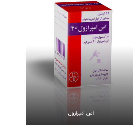
اس امپرازول