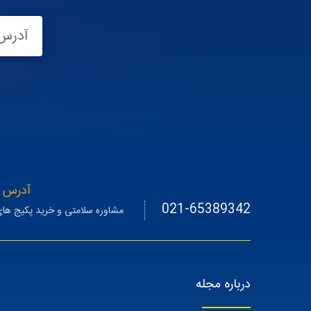
آدرس 
آدرس د
021-65389342
مشاوره سلامتی و خرید پکیج های
درباره مجله