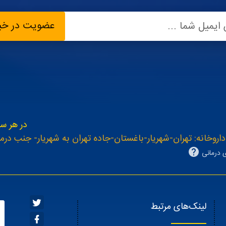
عضویت در خبر
ایمیل شما ...
در هر سـ
اروخانه: تهران-شهریار-باغستان-جاده تهران به شهریار- جنب درما
 درمانی
لینک‌های مرتبط