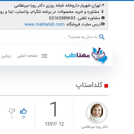
📌تهران-شهریار-داروخانه شبانه روزی دکتر رویا میرنظامی
📱
مشاوره و خرید محصولات در برنامه تلگرام، واتساپ، ایتا و روبیکا: 007587
☎️ مشاوره تلفنی:
02165389693
🌐آدرس سایت فروشگاه:
www.mahtateb.com
به دنبال چه هستید؟ ...
صفحه اصلی
زیبایی
کلداستاپ
1
2
0
1397
12
دکتر رویا میرنظامی