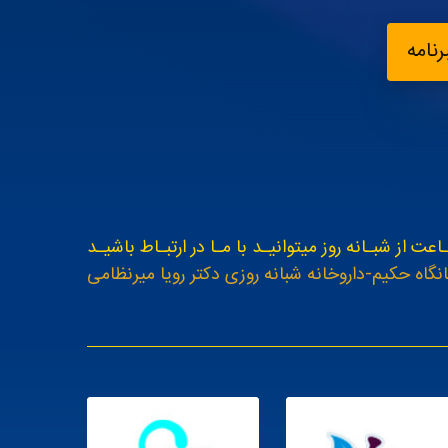
نامه
اعت از شبـانه روز میتوانیـد با مـا در ارتبـاط باشیـد
نگاه حکیم-داروخانه شبانه روزی دکتر رویا میرنظامی