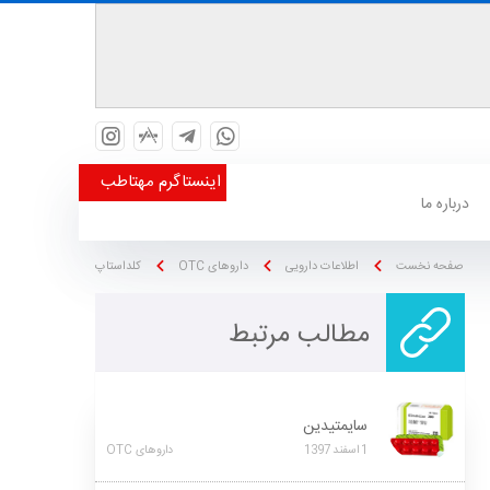
اینستاگرم مهتاطب
درباره ما
صفحه نخست
اطلاعات دارویی
داروهای OTC
کلداستاپ
مطالب مرتبط
سایمتیدین
1
اسفند
1397
داروهای OTC