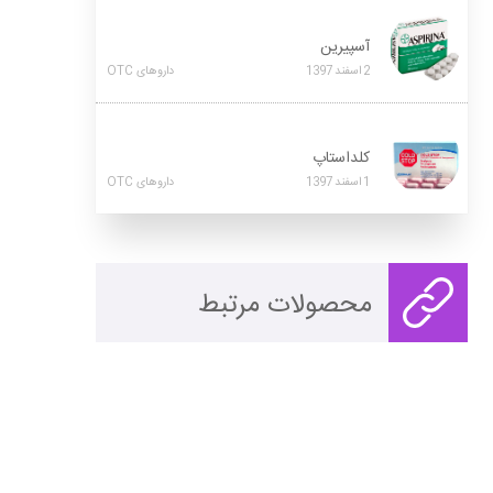
آسپیرین
2
اسفند
1397
داروهای OTC
کلداستاپ
1
اسفند
1397
داروهای OTC
محصولات مرتبط