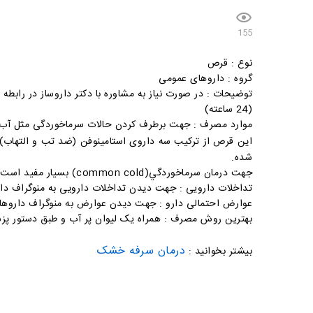
155
نوع : قرص
گروه : داروهای عمومی
توضیحات : در صورت نیاز به مشاوره با دکتر داروساز در رابطه
(24 ساعته)
موارد مصرف : جهت برطرف کردن حالات سرماخوردگی مثل آب 
اين قرص از ترکيب سه داروی استامينوفن (ضد تب و التهاب)
شده.
جهت درمان سرماخوردگي(common cold) بسيار مفيد است و نياز به داروی ديگری نمی باشد.
تداخلات دارویی : جهت ديدن تداخلات دارويی به منوگراف دار
عوارض احتمالی دارو : جهت ديدن عوارض به منوگراف داروهای
بهترین روش مصرف : همراه یک لیوان پر آب و طبق دستور 
درمان سرفه خشک
بیشتر بخوانید :