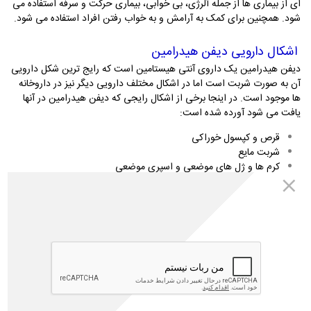
ای از بیماری ها از جمله آلرژی، بی خوابی، بیماری حرکت و سرفه استفاده می
شود. همچنین برای کمک به آرامش و به خواب رفتن افراد استفاده می شود.
اشکال دارویی دیفن هیدرامین
دیفن هیدرامین یک داروی آنتی هیستامین است که رایج ترین شکل دارویی
آن به صورت شربت است اما در اشکال مختلف دارویی دیگر نیز در داروخانه
ها موجود است. در اینجا برخی از اشکال رایجی که دیفن هیدرامین در آنها
یافت می شود آورده شده است:
قرص و کپسول خوراکی
شربت مایع
کرم ها و ژل های موضعی و اسپری موضعی
آمپول تزریق
شیاف
معرفی شربت دیفن هی
درامین
شربت دیفن هیدرامین یک شکل مایع از دارو است که اغلب برای تجویز
خوراکی استفاده می شود. این شکل دارو معمولاً برای تسکین واکنش‌ها و
علائم آلرژیک در کودکان و بزرگسالانی که در بلعیدن قرص یا قرص مشکل
دارند، تجویز می‌شود. این شربت در غلظت های مختلف متناسب با گروه های
سنی و دوزهای مختلف موجود است.