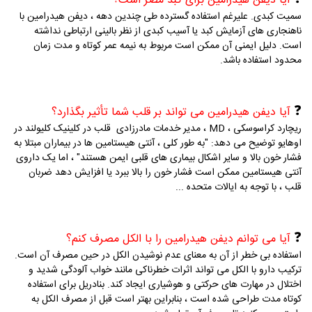
❓
آیا دیفن هیدرامین برای کبد مضر است؟
سمیت کبدی.
علیرغم استفاده گسترده طی چندین دهه ، دیفن هیدرامین با
ناهنجاری های آزمایش کبد یا آسیب کبدی از نظر بالینی ارتباطی نداشته
است.
دلیل ایمنی آن ممکن است مربوط به نیمه عمر کوتاه و مدت زمان
محدود استفاده باشد.
❓
آیا دیفن هیدرامین می تواند بر قلب شما تأثیر بگذارد؟
ریچارد کراسوسکی ، MD ، مدیر خدمات مادرزادی قلب در کلینیک کلیولند در
اوهایو توضیح می دهد: "به طور کلی ، آنتی هیستامین ها در بیماران مبتلا به
فشار خون بالا و سایر اشکال بیماری های قلبی ایمن هستند" ، اما یک داروی
آنتی هیستامین ممکن است فشار خون را بالا ببرد یا افزایش دهد
ضربان
قلب ، با توجه به ایالات متحده ...
❓
آیا می توانم دیفن هیدرامین را با الکل مصرف کنم؟
استفاده بی خطر از آن به معنای عدم نوشیدن الکل در حین مصرف آن است.
ترکیب دارو با الکل می تواند اثرات خطرناکی مانند خواب آلودگی شدید و
اختلال در مهارت های حرکتی و هوشیاری ایجاد کند.
بنادریل برای استفاده
کوتاه مدت طراحی شده است ، بنابراین بهتر است قبل از مصرف الکل به