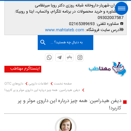
📌تهران-شهریار-داروخانه شبانه روزی دکتر رویا میرنظامی
📱
مشاوره و خرید محصولات در برنامه تلگرام، واتساپ، ایتا و روبیکا:
09302007587
☎️ مشاوره تلفنی:
02165389693
صفحه اصلی
🌐آدرس سایت فروشگاه:
www.mahtateb.com
به دنبال چه هستید؟ ...
اینستاگرم مهتاطب
صفحه نخست
اطلاعات دارویی
داروهای OTC
دیفن هیدرامین: همه چیز درباره این داروی موثر و پر کاربرد!
دیفن هیدرامین: همه چیز درباره این داروی موثر و پر
کاربرد!