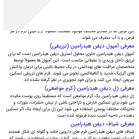
معرفی قرص دیفن هیدرامین
قرص های دیفن هیدرامین فرم های دوز جامد و خوراکی هستند که حاوی
مقدار مشخصی از ماده فعال هستند. آن ها معمولا توسط بزرگسالان و
کودکان بزرگتر برای تسکین علائم آلرژی و سرماخوردگی استفاده می شوند.
این قرص ها در مقادیر مختلف موجود هستند، معمولاً 25 میلی گرم در هر
قرص، و با آب مصرف می شوند.
معرفی آمپول دیفن هیدرامین (تزریقی)
آمپول دیفن هیدرامین حاوی محلول استریل دیفن هیدرامین است که برای
تزریق داخل وریدی یا عضلانی مناسب است. این آمپول ها معمولاً توسط
متخصصان مراقبت های بهداشتی در یک محیط بالینی برای درمان واکنش
های آلرژیک شدید یا آنافیلاکسی تجویز می شوند. فرم های تزریقی تسکین
سریعی ایجاد می کنند و برای خود تجویزی در نظر گرفته نشده اند.
معرفی ژل دیفن هیدرامین (کرم موضعی)
ژل دیفن هیدرامین یک کرم موضعی است که مستقیماً روی پوست مالیده
می شود.برای تسکین خارش و ناراحتی ناشی از نیش حشرات، بثورات و
تحریکات مختلف پوستی استفاده می شود.این ژل برای ایجاد یک اثر تسکین
دهنده در ناحیه آسیب دیده فرموله شده است.
معرفی شیاف دیفن هیدرامین
شیاف های دیفن هیدرامین فرم های دارویی جامد و گلوله ای شکل هستند
که برای تجویز مقعدی به کار می روند. آنها در مواردی استفاده می شوند که