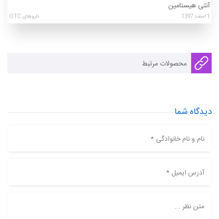
آنتی هیستامین
1
اسفند
1397
داروهای OTC
محصولات مرتبط
دیدگاه شما
نام و نام خانوادگی *
آدرس ایمیل *
متن نظر ...