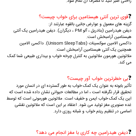
راحتی صبر کنید تا مصرف آن تمام شود.
❓
قوی ترین آنتی هیستامین برای خواب چیست؟
گزینه های معمول و عوارض جانبی بالقوه عبارتند از:
دیفن هیدرامین (بنادریل ، آلو PM ، دیگران).
دیفن هیدرامین یک آنتی
هیستامین آرامبخش است.
داکسی الامین سوکسینات (Unisom SleepTabs).
داکسی الامین
همچنین یک آنتی هیستامین آرامبخش است.
ملاتونین
هورمون ملاتونین به کنترل چرخه خواب و بیداری طبیعی شما کمک
می کند.
❓
بی خطرترین خواب آور چیست؟
تأثیر بابونه به عنوان یک کمک خواب به طور گسترده ای در انسان مورد
تحقیق قرار نگرفته است ، اما در مطالعات حیوانی نشان داده شده است که
این یک کمک خواب ایمن و خفیف است.
ملاتونین هورمونی است که توسط
غده صنوبری مغز تولید می شود.
اعتقاد بر این است که ملاتونین نقشی
اساسی در تنظیم ریتم خواب و شبانه روزی دارد.
❓
دیفن هیدرامین چه کاری با مغز انجام می دهد؟