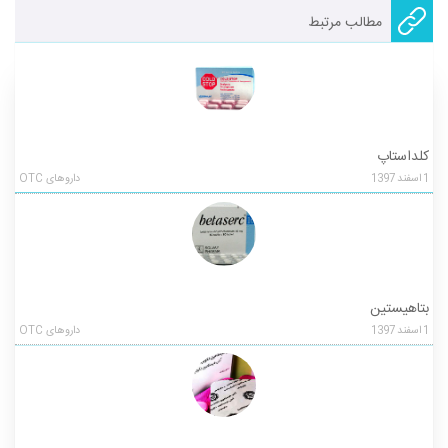
مطالب مرتبط
کلداستاپ
1
اسفند
1397
داروهای OTC
بتاهیستین
1
اسفند
1397
داروهای OTC