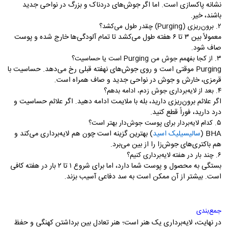
نشانه پاکسازی است. اما اگر جوش‌های دردناک و بزرگ در نواحی جدید
باشند، خیر.
۲.
برون‌ریزی (
Purging
) چقدر طول می‌کشد؟
معمولاً بین ۳ تا ۶ هفته طول می‌کشد تا تمام آلودگی‌ها خارج شده و پوست
صاف شود.
۳.
از کجا بفهمم جوش من
Purging
است یا حساسیت؟
Purging
موقتی است و روی جوش‌های نهفته قبلی رخ می‌دهد. حساسیت با
قرمزی، خارش و جوش در نواحی جدید و صاف همراه است.
۴.
بعد از لایه‌برداری جوش زدم، ادامه بدهم؟
اگر علائم برون‌ریزی دارید، بله با ملایمت ادامه دهید. اگر علائم حساسیت و
درد دارید، فوراً قطع کنید.
۵.
کدام لایه‌بردار برای پوست جوش‌دار بهتر است؟
BHA
(
سالیسیلیک اسید
) بهترین گزینه است چون هم لایه‌برداری می‌کند و
هم باکتری‌های جوش‌زا را از بین می‌برد.
۶.
چند بار در هفته لایه‌برداری کنیم؟
بستگی به محصول و پوست شما دارد، اما برای شروع ۱ تا ۲ بار در هفته کافی
است. بیشتر از آن ممکن است به سد دفاعی آسیب بزند.
جمع‌بندی
در نهایت، لایه‌برداری یک هنر است؛ هنر تعادل بین برداشتن کهنگی و حفظ