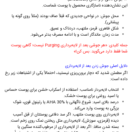
این نشان‌دهنده
محصول با پوست شماست.
ناسازگاری
در نواحی جدیدی که قبلاً صاف بودند (مثلاً روی گونه یا
محل جوش:
پیشانی).
قرمز، ملتهب، دردناک و عمیق.
شکل ظاهری:
ماندگار است و با ادامه مصرف بدتر می‌شود.
مدت زمان:
«هر جوشی بعد از لایه‌برداری
Purging
نیست؛ گاهی پوست
جمله کلیدی:
شما فقط دارد می‌گوید: بس کن!»
دلایل اصلی جوش زدن بعد از لایه‌برداری
اگر مطمئن شدید که دچار برون‌ریزی نیستید، احتمالاً یکی از اشتباهات زیر رخ
داده است:
استفاده از اسکراب خشن برای پوست حساس
انتخاب لایه‌بردار نامناسب:
یا اسید روغنی برای پوست خشک.
شروع ناگهانی با
AHA 30%
یا رتینول قوی، شوک
درصد بالای اسید:
بزرگی به پوست وارد می‌کند.
اگر سد دفاعی پوستتان از قبل آسیب
لایه‌برداری روی پوست ملتهب:
دیده (قرمزی، سوزش)، لایه‌برداری مثل ریختن نمک روی زخم است.
اگر بعد از لایه‌برداری از مرطوب‌کننده سنگین یا
بسته شدن منافذ: