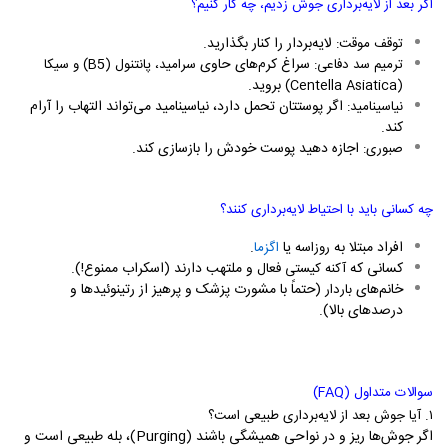
اگر بعد از لایه‌برداری جوش زدیم، چه کار کنیم؟
لایه‌بردار را کنار بگذارید.
توقف موقت:
سراغ کرم‌های حاوی
ترمیم سد دفاعی:
سرامید، پانتنول (
B5
) و سیکا
بروید.
)
Centella Asiatica
(
اگر پوستتان تحمل دارد، نیاسینامید می‌تواند التهاب را آرام
نیاسینامید:
کند.
اجازه دهید پوست خودش را بازسازی کند.
صبوری:
چه کسانی باید با احتیاط لایه‌برداری کنند؟
افراد مبتلا به
یا
.
روزاسه
اگزما
کسانی که
و ملتهب دارند (اسکراب ممنوع!).
آکنه کیستی فعال
خانم‌های
(حتماً با مشورت پزشک و پرهیز از رتینوئیدها و
باردار
درصدهای بالا).
سوالات متداول (
FAQ
)
۱.
آیا جوش بعد از لایه‌برداری طبیعی است؟
اگر جوش‌ها ریز و در نواحی همیشگی باشند (
Purging
)، بله طبیعی است و