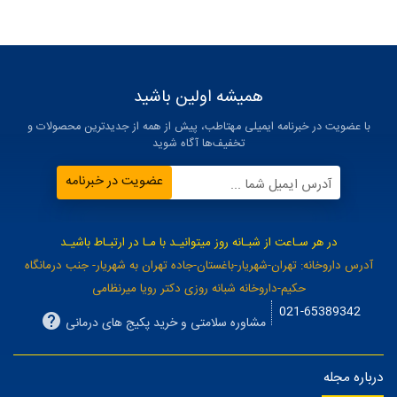
همیشه اولین باشید
با عضویت در خبرنامه ایمیلی مهتاطب، پیش از همه از جدیدترین محصولات و
تخفیف‌ها آگاه شوید
عضویت در خبرنامه
آدرس ایمیل شما ...
در هر سـاعت از شبـانه روز میتوانیـد با مـا در ارتبـاط باشیـد
آدرس داروخانه: تهران-شهریار-باغستان-جاده تهران به شهریار- جنب درمانگاه
حکیم-داروخانه شبانه روزی دکتر رویا میرنظامی
021-65389342
مشاوره سلامتی و خرید پکیج های درمانی
درباره مجله