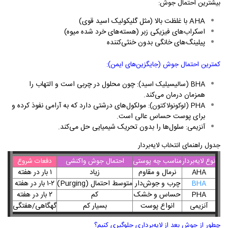
بیشترین احتمال جوش:
AHA
با غلظت بالا (مثل گلیکولیک اسید قوی)
اسکراب‌های فیزیکی زبر (هسته‌های خرد شده میوه)
پیلینگ‌های خانگی بدون خنثی‌کننده
کمترین احتمال جوش (جایگزین‌های ایمن):
چون محلول در چربی است و التهاب را
BHA
(سالیسیلیک اسید):
همزمان درمان می‌کند.
مولکول‌های درشتی دارد که به آرامی نفوذ کرده و
PHA
(لوکونولاکتون):
برای پوست حساس عالی است.
سلول‌ها را بدون تحریک شیمیایی حل می‌کند.
آنزیمی:
جدول راهنمای انتخاب لایه‌بردار
نوع لایه‌بردار
مناسب چه پوستی
احتمال جوش واکنشی
دفعات شروع
نرمال و مقاوم
زیاد
۱
بار در هفته
AHA
چرب و جوش‌دار
متوسط
احتمال
(Purging)
۱-۲
بار در هفته
BHA
حساس و خشک
کم
۲
بار در هفته
PHA
انواع پوست
بسیار کم
گهگاهی/هفتگی
آنزیمی
چطور از جوش بعد از لایه‌برداری جلوگیری کنیم؟