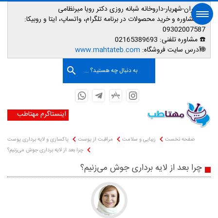
📌تهران-شهریار-داروخانه شبانه روزی دکتر رویا میرنظامی
📱
مشاوره و خرید محصولات در برنامه تلگرام، واتساپ، ایتا و روبیکا:
09302007587
☎️ مشاوره تلفنی:
02165389693
صفحه اصلی
🌐آدرس سایت فروشگاه:
www.mahtateb.com
به دنبال چه هستید؟ ...
اینستاگرم مهتاطب
صفحه نخست
زیبایی و سلامت
مراقبت از پوست
پاکسازی و لایه برداری پوست
چرا بعد از لایه ‌برداری جوش می‌زنیم؟
چرا بعد از لایه ‌برداری جوش می‌زنیم؟