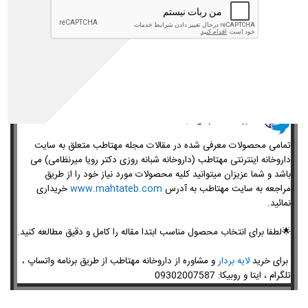
جوش زدن بعد از لایه‌برداری می‌تواند واکنشی طبیعی به نام
«برون‌ریزی» (
Purging
) باشد که در طی آن آلودگی‌های عمقی به سطح
پوست می‌آیند، یا نشانه‌ای از «حساسیت» و عدم سازگاری محصول باشد.
اگر جوش‌ها ریز، موقتی و در نواحی همیشگی هستند، معمولاً جای
نگرانی نیست؛ اما جوش‌های ملتهب، دردناک و ماندگار در نواحی جدید،
هشداری برای توقف مصرف و بررسی سد دفاعی پوست هستند.
​داروخانه اینترنتی مهتاطب
تمامی محصولات معرفی شده در مقالات مجله مهتاطب متعلق به سایت
داروخانه اینترنتی مهتاطب (داروخانه شبانه روزی دکتر رویا میرنظامی) می
باشد و شما عزیزان میتوانید کلیه محصولات مورد نیاز خود را از طریق
مراجعه به سایت مهتاطب به آدرس
www.mahtateb.com
خریداری
نمائید.
🌟
لطفا برای انتخاب محصول مناسب ابتدا مقاله را کامل و دقیق مطالعه کنید.
برای خرید
لایه بردار
و مشاوره از داروخانه مهتاطب از طریق برنامه واتساپ ،
تلگرام ،
ایتا و روبیکا
:
09302007587