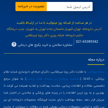
عضویت در خبرنامه
آدرس ایمیل شما ...
در هر سـاعت از شبـانه روز میتوانیـد با مـا در ارتبـاط باشیـد
آدرس داروخانه: تهران-شهریار-باغستان-جاده تهران به شهریار- جنب درمانگاه
حکیم-داروخانه شبانه روزی دکتر رویا میرنظامی
021-65389342
مشاوره سلامتی و خرید پکیج های درمانی
درباره مجله
مجله مهتاطب
با نظارت دکتر رویا میرنظامی، دکترای حرفه‌ای داروسازی شماره نظام
پزشکی: د-3247 (
مشاهده پروفایل در سامانه نظام پزشکی
) به عنوان مرجع
تخصصی مقالات و اطلاعات زیبایی، سلامت، بهداشت و تغذیه همیشه می کوشد تا
بهترین و به روز ترین اطلاعات را در زمینه های پزشکی و سلامتی در اختیار شما
عزیزان قرار دهد. مجله مهتاطب دارای سایت فروشگاه محصولات داروخانه ای نیز
می باشد و تمامی محصولات درمانی معرفی شده در مقالات را میتوانید از سایت