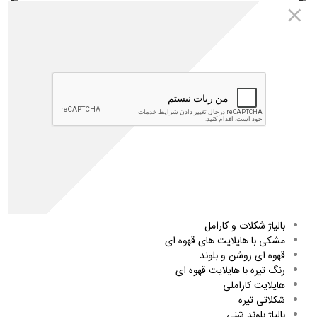
داروخانه اینترنتی مهتاطب(داروخانه شبانه روزی دکتر رویا میرنظامی) می
باشد و شما عزیزان میتوانید کلیه محصولات مورد نیاز خود را از طریق
مراجعه به سایت مهتاطب به آدرس
www.mahtateb.com
خریداری
نمائید.
🌟
لطفا برای انتخاب محصول مناسب ابتدا مقاله را کامل و دقیق مطالعه
کنید.
09302007587
خرید انواع
رنگ مو
در برنامه واتساپ-ایتا-روبیکا:
02165389342
شماره تماس:
پرطرفدارترین رنگ های مو
بالیاژ شکلات و کارامل
مشکی با هایلایت های قهوه ای
قهوه ای روشن و بلوند
رنگ تیره با هایلایت قهوه ای
هایلایت کاراملی
شکلاتی تیره
بالیاژ بلوند شنی