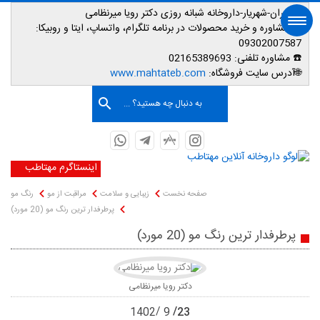
📌تهران-شهریار-داروخانه شبانه روزی دکتر رویا میرنظامی
📱
مشاوره و خرید محصولات در برنامه تلگرام، واتساپ، ایتا و روبیکا:
09302007587
☎️ مشاوره تلفنی:
02165389693
صفحه اصلی
🌐آدرس سایت فروشگاه:
www.mahtateb.com
به دنبال چه هستید؟ ...
اینستاگرم مهتاطب
صفحه نخست
زیبایی و سلامت
مراقبت از مو
رنگ مو
پرطرفدار ترین رنگ مو (20 مورد)
پرطرفدار ترین رنگ مو (20 مورد)
دکتر رویا میرنظامی
23
1402
9