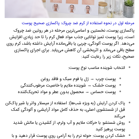
مرحله اول در نحوه استفاده از کرم ضد چروک: پاکسازی صحیح پوست
پاکسازی پوست، نخستین و اساسی‌ترین مرحله در هر روتین ضد چروک
است، زیرا پوست تمیز توانایی جذب مواد فعال کرم را تا حد زیادی افزایش
می‌دهد. اگر پوست آلودگی، چربی یا باقی‌مانده آرایش داشته باشد، کرم روی
سطح باقی می‌ماند و اثربخشی آن کاهش می‌یابد. برای اجرای پاکسازی
صحیح، نکات زیر را رعایت کنید
:
انتخاب شوینده مناسب نوع پوست
:
پوست چرب → ژل یا فوم سبک و فاقد روغن
پوست خشک → شوینده ملایم با خاصیت مرطوب‌کنندگی
پوست حساس → محصول بدون عطر و مواد تحریک‌کننده
استفاده از میسلار واتر یا شیر پاک‌کن
پاک کردن آرایش (به ویژه شب‌ها)
:
قبل از شستشوی اصلی، به حذف کامل مواد آرایشی و آلودگی کمک
می‌کند
با حرکات ملایم و آب ولرم، از کشیدن یا مالش شدید
روش شستشو
:
پوست پرهیز کنید
حوله نرم را به آرامی روی پوست قرار دهید و با
خشک کردن پوست
: