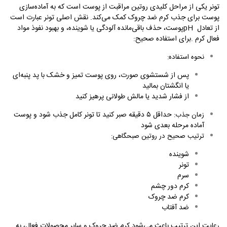
تونر یکی از مراحل کلیدی روتین مراقبت از پوست است که به آماده‌سازی
پوست برای جذب کرم ضد چروک کمک می‌کند. نقش اصلی تونر عبارت است
از تعادل
pH
پوست، حذف باقی‌مانده آلودگی یا شوینده، و بهبود نفوذ مواد
فعال کرم
.
برای استفاده صحیح
:
نحوه استفاده
:
پس از شستشوی صورت، روی پوست تمیز و خشک با پد پنبه‌ای
یا انگشتان بمالید
از فشار شدید یا مالش طولانی پرهیز کنید
حداقل ۵ دقیقه صبر کنید تا تونر کامل جذب شود و پوست
زمان جذب
:
آماده مرحله بعدی شود
ترتیب صحیح در روتین صبحگاهی
:
شوینده
تونر
سرم
کرم دور چشم
کرم ضد چروک
ضد آفتاب
رعایت این ترتیب باعث می‌شود کرم ضد چروک و سایر محصولات فعال، به