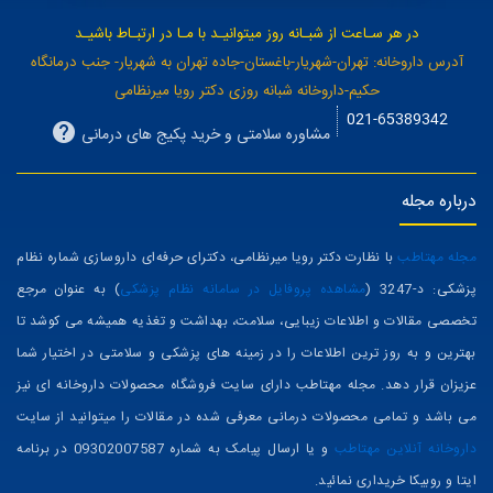
در هر سـاعت از شبـانه روز میتوانیـد با مـا در ارتبـاط باشیـد
آدرس داروخانه: تهران-شهریار-باغستان-جاده تهران به شهریار- جنب درمانگاه
حکیم-داروخانه شبانه روزی دکتر رویا میرنظامی
021-65389342
مشاوره سلامتی و خرید پکیج های درمانی
درباره مجله
مجله مهتاطب
با نظارت دکتر رویا میرنظامی، دکترای حرفه‌ای داروسازی شماره نظام
پزشکی: د-3247 (
مشاهده پروفایل در سامانه نظام پزشکی
) به عنوان مرجع
تخصصی مقالات و اطلاعات زیبایی، سلامت، بهداشت و تغذیه همیشه می کوشد تا
بهترین و به روز ترین اطلاعات را در زمینه های پزشکی و سلامتی در اختیار شما
عزیزان قرار دهد. مجله مهتاطب دارای سایت فروشگاه محصولات داروخانه ای نیز
می باشد و تمامی محصولات درمانی معرفی شده در مقالات را میتوانید از سایت
داروخانه آنلاین مهتاطب
و یا ارسال پیامک به شماره 09302007587 در برنامه
ایتا و روبیکا خریداری نمائید.