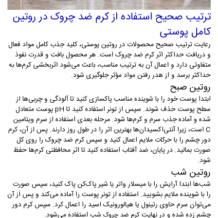
ترتیب صحیح استفاده از کرم ضد چروک در روتین
کامل پوستی
رعایت ترتیب صحیح محصولات در روتین پوستی، کلید جذب کامل مواد فعال
و دریافت حداکثر اثر کرم ضد چروک است. هر محصول بافت و قدرت نفوذ
متفاوتی دارد و اعمال آن به ترتیب مناسب، باعث می‌شود اثربخشی کرم‌ها به
حداکثر برسد و از هدر رفتن مواد مؤثر جلوگیری شود
.
روتین صبح
ابتدا پوست خود را با شوینده مناسب پاکسازی کنید تا آلودگی و چربی‌ها از
سطح پوست حذف شوند. سپس از تونر استفاده کنید تا
pH
پوست متعادل
شده و آماده جذب سرم و کرم‌ها شود. مرحله بعدی استفاده از سرم ویتامین
C
است، زیرا آنتی‌اکسیدان‌ها بهترین اثر را در طول روز دارند. پس از آن، کرم
دور چشم را با حرکات ملایم اعمال کنید و سپس کرم ضد چروک را روی کل
صورت بمالید. در پایان، ضد آفتاب استفاده کنید تا اثر محافظتی کرم‌ها حفظ
شود
.
روتین شب
شب‌ها ابتدا آرایش را با میسلار واتر یا شیر پاک‌کن پاک کنید، سپس صورت
را با شوینده ملایم بشویید. استفاده از تونر پوست را آماده می‌کند و پس از آن
می‌توان سرم حاوی رتینول یا هیالورونیک اسید را اعمال کرد. سپس کرم دور
چشم زده شده و در نهایت
استفاده می‌شود
.
کرم ضد چروک شب