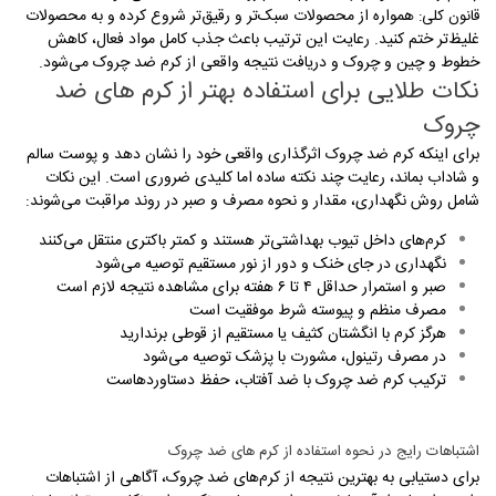
همواره از محصولات سبک‌تر و رقیق‌تر شروع کرده و به محصولات
قانون کلی
:
غلیظ‌تر ختم کنید. رعایت این ترتیب باعث جذب کامل مواد فعال، کاهش
خطوط و چین و چروک و دریافت نتیجه واقعی از کرم ضد چروک می‌شود
.
نکات طلایی برای استفاده بهتر از کرم های ضد
چروک
برای اینکه کرم ضد چروک اثرگذاری واقعی خود را نشان دهد و پوست سالم
و شاداب بماند، رعایت چند نکته ساده اما کلیدی ضروری است. این نکات
شامل روش نگهداری، مقدار و نحوه مصرف و صبر در روند مراقبت می‌شوند
:
کرم‌های داخل تیوب بهداشتی‌تر هستند و کمتر باکتری منتقل می‌کنند
نگهداری در جای خنک و دور از نور مستقیم توصیه می‌شود
صبر و استمرار حداقل ۴ تا ۶ هفته برای مشاهده نتیجه لازم است
مصرف منظم و پیوسته شرط موفقیت است
هرگز کرم با انگشتان کثیف یا مستقیم از قوطی برندارید
در مصرف رتینول، مشورت با پزشک توصیه می‌شود
ترکیب کرم ضد چروک با ضد آفتاب، حفظ دستاوردهاست
اشتباهات رایج در نحوه استفاده از کرم های ضد چروک
برای دستیابی به بهترین نتیجه از کرم‌های ضد چروک، آگاهی از اشتباهات