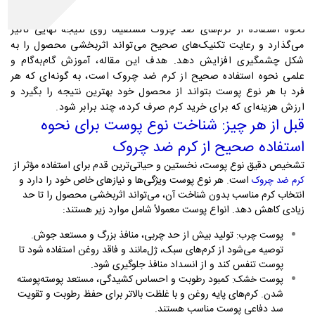
صحیح استفاده نشود، تنها حدود ۵۰٪ از کارایی خود را خواهد داشت.
نحوه استفاده از کرم‌های ضد چروک مستقیماً روی نتیجه نهایی تأثیر
می‌گذارد و رعایت تکنیک‌های صحیح می‌تواند اثربخشی محصول را به
شکل چشمگیری افزایش دهد. هدف این مقاله، آموزش گام‌به‌گام و
علمی نحوه استفاده صحیح از کرم ضد چروک است، به گونه‌ای که هر
فرد با هر نوع پوست بتواند از محصول خود بهترین نتیجه را بگیرد و
ارزش هزینه‌ای که برای خرید کرم صرف کرده، چند برابر شود
.
قبل از هر چیز: شناخت نوع پوست برای نحوه
استفاده صحیح از کرم ضد چروک
تشخیص دقیق نوع پوست، نخستین و حیاتی‌ترین قدم برای استفاده مؤثر از
است. هر نوع پوست ویژگی‌ها و نیازهای خاص خود را دارد و
کرم ضد چروک
انتخاب کرم مناسب بدون شناخت آن، می‌تواند اثربخشی محصول را تا حد
زیادی کاهش دهد. انواع پوست معمولاً شامل موارد زیر هستند
:
تولید بیش از حد چربی، منافذ بزرگ و مستعد جوش.
پوست چرب
:
توصیه می‌شود از کرم‌های سبک، ژل‌مانند و فاقد روغن استفاده شود تا
پوست تنفس کند و از انسداد منافذ جلوگیری شود
.
کمبود رطوبت و احساس کشیدگی، مستعد پوسته‌پوسته
پوست خشک
:
شدن. کرم‌های پایه روغن و با غلظت بالاتر برای حفظ رطوبت و تقویت
سد دفاعی پوست مناسب هستند
.