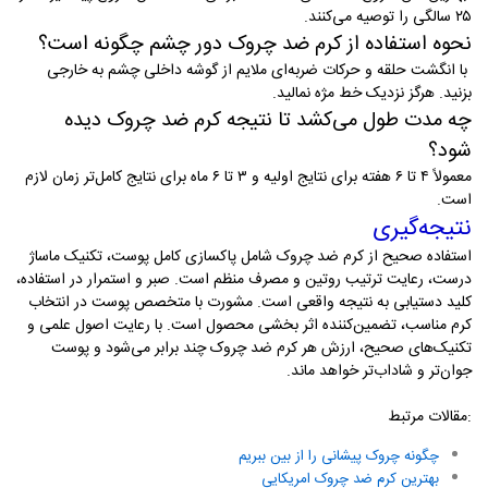
۲۵ سالگی را توصیه می‌کنند
.
نحوه استفاده از کرم ضد چروک دور چشم چگونه است
؟
با انگشت حلقه و حرکات ضربه‌ای ملایم از گوشه داخلی چشم به خارجی
بزنید. هرگز نزدیک خط مژه نمالید
.
چه مدت طول می‌کشد تا نتیجه کرم ضد چروک دیده
شود
؟
معمولاً ۴ تا ۶ هفته برای نتایج اولیه و ۳ تا ۶ ماه برای نتایج کامل‌تر زمان لازم
است
.
نتیجه‌گیری
استفاده صحیح از کرم ضد چروک شامل پاکسازی کامل پوست، تکنیک ماساژ
درست، رعایت ترتیب روتین و مصرف منظم است. صبر و استمرار در استفاده،
کلید دستیابی به نتیجه واقعی است. مشورت با متخصص پوست در انتخاب
کرم مناسب، تضمین‌کننده اثر بخشی محصول است. با رعایت اصول علمی و
تکنیک‌های صحیح، ارزش هر کرم ضد چروک چند برابر می‌شود و پوست
جوان‌تر و شاداب‌تر خواهد ماند
.
مقالات مرتبط:
چگونه چروک پیشانی را از بین ببریم
بهترین کرم ضد چروک امریکایی