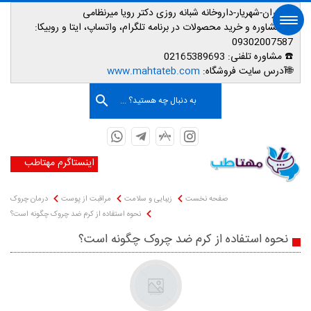
📌تهران-شهریار-داروخانه شبانه روزی دکتر رویا میرنظامی
📱
مشاوره و خرید محصولات در برنامه تلگرام، واتساپ، ایتا و روبیکا:
09302007587
☎️ مشاوره تلفنی:
02165389693
صفحه اصلی
🌐آدرس سایت فروشگاه:
www.mahtateb.com
به دنبال چه هستید؟ ...
اینستاگرم مهتاطب
صفحه نخست
زیبایی و سلامت
مراقبت از پوست
درمان چروک
نحوه استفاده از کرم ضد چروک چگونه است؟
نحوه استفاده از کرم ضد چروک چگونه است؟