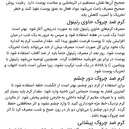
صحیح آن‌ها نقش مستقیم در اثربخشی و سلامت پوست دارد. رعایت روش
صحیح مصرف باعث می‌شود مواد فعال به عمق پوست نفوذ کنند و خطر
تحریک یا آسیب کاهش یابد
.
کرم ضد چروک حاوی رتینول
مصرف کرم‌های حاوی رتینول باید به صورت تدریجی آغاز شود. بهتر است
ابتدا یک شب در هفته استفاده شود و سپس به مرور به یک شب در میان
افزایش یابد تا پوست فرصت تطبیق پیدا کند. مقدار مناسب کرم به اندازه
یک نخود برای کل صورت است؛ مصرف بیش از حد می‌تواند باعث تحریک
پوست شود. روز بعد از مصرف رتینول حتماً باید از ضد آفتاب استفاده شود تا
پوست در برابر نور خورشید محافظت گردد. همچنین توصیه می‌شود رتینول با
ویتامین
C
یا
AHA
در یک شب ترکیب نشود، زیرا ممکن است باعث التهاب و
تحریک پوست شود
.
کرم ضد چروک دور چشم
برای استفاده از کرم دور چشم، بهتر است از انگشت حلقه استفاده شود تا
کمترین فشار به پوست حساس این ناحیه وارد شود. مقدار کرم باید بسیار کم
باشد و با ضربات ملایم از گوشه داخلی به خارجی چشم پخش شود. از مالیدن
کرم نزدیک خط مژه خودداری کنید تا وارد چشم نشود و اثر محافظتی حفظ
گردد. کرم دور چشم را می‌توان دو بار در روز، صبح و شب، مصرف کرد تا اثر
ضد چروک بهینه باشد
.
کرم ضد چروک پیشانی