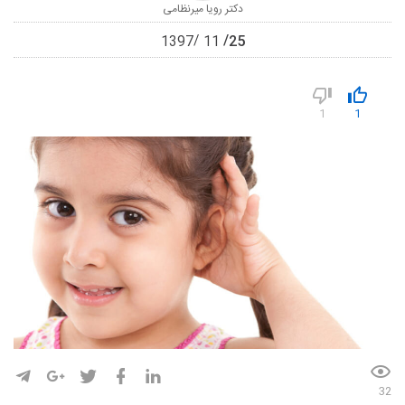
دکتر رویا میرنظامی
25
1397
11
1
1
32