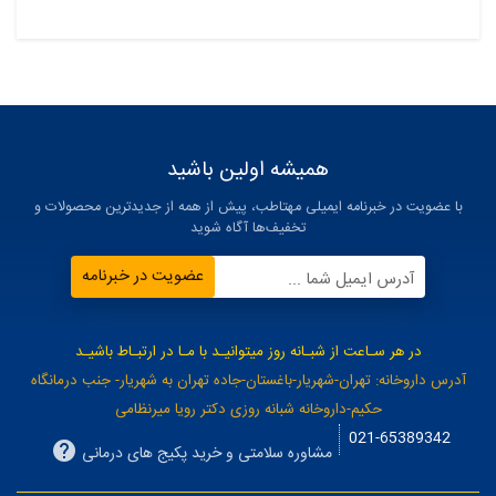
برچسب‌ها:
همیشه اولین باشید
با عضویت در خبرنامه ایمیلی مهتاطب، پیش از همه از جدیدترین محصولات و
تخفیف‌ها آگاه شوید
عضویت در خبرنامه
آدرس ایمیل شما ...
در هر سـاعت از شبـانه روز میتوانیـد با مـا در ارتبـاط باشیـد
آدرس داروخانه: تهران-شهریار-باغستان-جاده تهران به شهریار- جنب درمانگاه