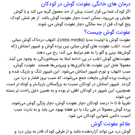
درمان‌ های خانگی عفونت گوش در کودکان
اگر کودک شما بی‌ قرار است، بیش از حد معمول گریه می‌ کند و با گوش‌
هایش ور می‌رود، ممکن است دچار عفونت گوش باشد. از هر شش کودک
پنج کودک قبل از سه‌ سالگی دچار عفونت گوش می‌ شوند.
عفونت گوش چیست؟
عفونت گوش یا اوتیت مدیا (otitis media)، التهاب دردناک گوش میانی
است. اغلب عفونت‌ های گوش میانی بین پرده گوش و شیپور استاش (که
گوش‌ها، بینی و گلو را به هم مرتبط می‌ کند؛ رخ می‌ دهند.
عفونت‌های گوش اغلب در پی ادامه ابتلا به سرماخوردگی به وجود می‌ آیند.
معمولاً عامل این عفونت‌ ها باکتری‌ها و ویروس‌ها هستند. عفونت گوش،
سبب التهاب و تورم شیپور استاش می‌شود. این شیپور تنگ و باریک شده و
درپشت پرده گوش مایعات جمع می‌شوند، که سبب بروز فشار و درد می‌
گردند. شیپور استاش در کودکان نسبت به بزرگسالان باریک‌تر و کوتاه‌ تر است.
همچنین، این شیپور در کودکان افقی‌ تر بوده و به همین دلیل راحت‌ تر بسته
می‌ شوند.
تقریباً ۵ تا ۱۰ درصد کودکان دچار عفونت گوش، دچار پارگی گوش می‌شوند.
پرده گوش معمولاً در طی یک یا دو هفته بهبود می‌ یابد و به ندرت سبب
آسیب دائمی شنوایی کودکان می‌ شود.
علائم عفونت گوش
گوش‌ درد می‌ تواند آزاردهنده باشد و از طرفی کودک قادر به بیان درد و