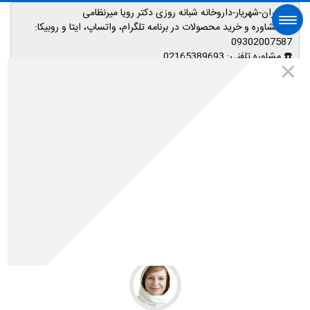
📌تهران-شهریار-داروخانه شبانه روزی دکتر رویا میرنظامی
📱
مشاوره و خرید محصولات در برنامه تلگرام، واتساپ، ایتا و روبیکا:
09302007587
☎️ مشاوره تلفنی:
02165389693
صفحه اصلی
🌐آدرس سایت فروشگاه:
www.mahtateb.com
به دنبال چه هستید؟ ...
اینستاگرم مهتاطب
صفحه نخست
اطلاعات پزشکی
سلامت کودکان
مناسب ترین درمان عفونت گوش کودکان چیست؟
مناسب ترین درمان عفونت گوش کودکان چیست؟