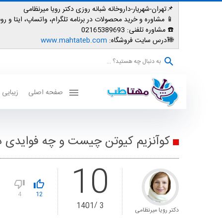
📌تهران-شهریار-داروخانه شبانه روزی دکتر رویا میرنظامی
📱
مشاوره و خرید محصولات در برنامه تلگرام، واتساپ، ایتا و روبیکا: 007587
☎️ مشاوره تلفنی:
02165389693
🌐آدرس سایت فروشگاه:
www.mahtateb.com
به دنبال چه هستید؟ ...
صفحه اصلی
زیبایی
کوآنزیم کیوتن چیست و چه فوایدی دارد
10
4
12
1401
3
دکتر رویا میرنظامی