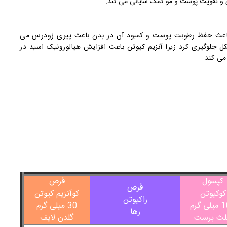
ی و تقویت پوست و مو کمک شایانی می کند.
باعث حفظ رطوبت پوست و کمبود آن در بدن باعث پیری زودرس می
ل جلوگیری کرد زیرا آنزیم کیوتن باعث افزایش هیالورونیک اسید در
ی کند.
کپسول
قرص
قرص
کوکیوتن
کوآنزیم کیوتن
راکیوتن
ی گرم
30 میلی گرم
رها
لث برست
گلدن لایف