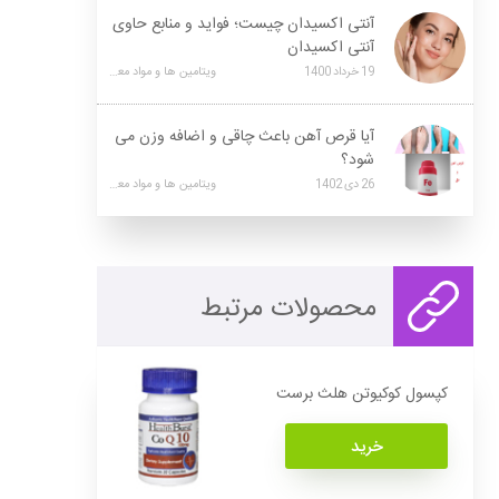
آنتی اکسیدان چیست؛ فواید و منابع حاوی
آنتی اکسیدان
19
خرداد
1400
ویتامین ها و مواد معدنی
آیا قرص آهن باعث چاقی و اضافه وزن می
شود؟
26
دی
1402
ویتامین ها و مواد معدنی
محصولات مرتبط
کپسول کوکیوتن هلث برست
خرید