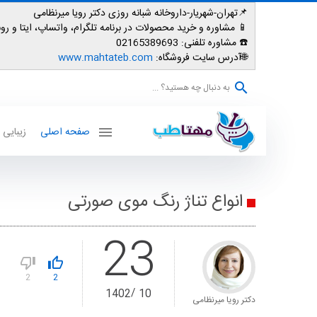
📌تهران-شهریار-داروخانه شبانه روزی دکتر رویا میرنظامی
📱
مشاوره و خرید محصولات در برنامه تلگرام، واتساپ، ایتا و روبیکا: 007587
☎️ مشاوره تلفنی:
02165389693
🌐آدرس سایت فروشگاه:
www.mahtateb.com
به دنبال چه هستید؟ ...
صفحه اصلی
زیبایی
انواع تناژ رنگ موی صورتی
23
2
2
1402
10
دکتر رویا میرنظامی