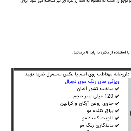
 نوجوان است که معمولا به اسم رز نقره ای نیز شناخته می شود. برای
ه از دکلره به پایه 9 برسانید.
 داروخانه مهتاطب روی اسم یا عکس محصول ضربه بزنید
ویژگی های رنگ موی نچرال
✔️
ساخت کشور آلمان
✔️
120 میلی لیتر حجم
✔️
حاوی روغن آرگان و کراتین
✔️
براق کننده مو
✔️
تقویت کننده مو
✔️
ماندگاری رنگ مو