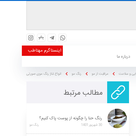
اینستاگرم مهتاطب
درباره ما
ایی و سلامت
مراقبت از مو
رنگ مو
انواع تناژ رنگ موی صورتی
مطالب مرتبط
رنگ حنا را چگونه از پوست پاک کنیم؟
30
شهریور
1401
رنگ مو