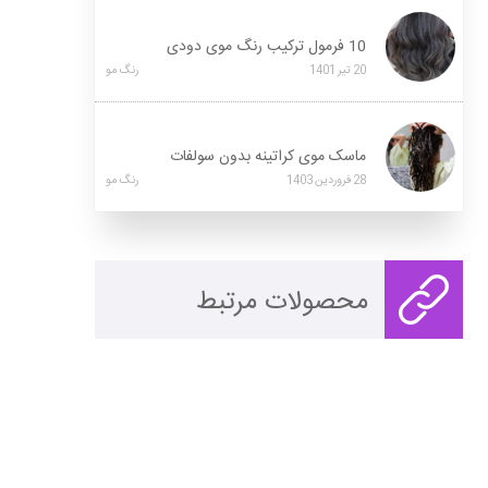
10 فرمول ترکیب رنگ موی دودی
20
تیر
1401
رنگ مو
ماسک موی کراتینه بدون سولفات
28
فروردین
1403
رنگ مو
محصولات مرتبط