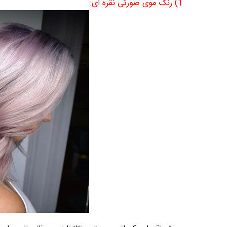
1) رنگ موی صورتی نقره ای
: