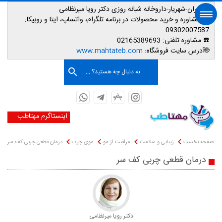
📌تهران-شهریار-داروخانه شبانه روزی دکتر رویا میرنظامی
📱
مشاوره و خرید محصولات در برنامه تلگرام، واتساپ، ایتا و روبیکا:
09302007587
☎️ مشاوره تلفنی:
02165389693
صفحه اصلی
🌐آدرس سایت فروشگاه:
www.mahtateb.com
به دنبال چه هستید؟ ...
اینستاگرم مهتاطب
صفحه نخست
زیبایی و سلامت
مراقبت از مو
موی چرب
درمان قطعی چربی کف سر
درمان قطعی چربی کف سر
دکتر رویا میرنظامی