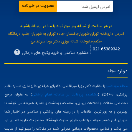
همیشه اولین باشید
با عضویت در خبرنامه ایمیلی مهتاطب، پیش از همه از جدیدترین محصولات و
تخفیف‌ها آگاه شوید
عضویت در خبرنامه
آدرس ایمیل شما ...
در هر سـاعت از شبـانه روز میتوانیـد با مـا در ارتبـاط باشیـد
آدرس داروخانه: تهران-شهریار-باغستان-جاده تهران به شهریار- جنب درمانگاه
حکیم-داروخانه شبانه روزی دکتر رویا میرنظامی
021-65389342
مشاوره سلامتی و خرید پکیج های درمانی
درباره مجله
مجله مهتاطب
با نظارت دکتر رویا میرنظامی، دکترای حرفه‌ای داروسازی شماره نظام
پزشکی: د-3247 (
مشاهده پروفایل در سامانه نظام پزشکی
) به عنوان مرجع
تخصصی مقالات و اطلاعات زیبایی، سلامت، بهداشت و تغذیه همیشه می کوشد تا