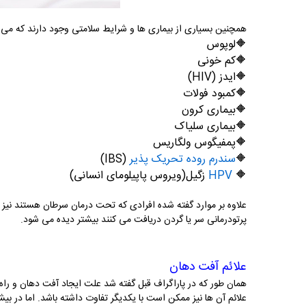
همچنین بسیاری از بیماری ها و شرایط سلامتی وجود دارند که می ت
🔶
لوپوس
🔶
کم خونی
🔶
ایدز (
HIV
)
🔶
کمبود فولات
🔶
بیماری کرون
🔶
بیماری سلیاک
🔶
پمفیگوس ولگاریس
🔶
سندرم روده تحریک پذیر
(
IBS
)
🔶
HPV
زگیل(ویروس پاپیلومای انسانی)
علاوه بر موارد گفته شده افرادی که تحت درمان سرطان هستند نی
پرتودرمانی سر یا گردن دریافت می کنند بیشتر دیده می شود.
علائم آفت دهان
همان طور که در پاراگراف قبل گفته شد علت ایجاد آفت دهان و راه 
علائم آن ها نیز ممکن است با یکدیگر تفاوت داشته باشد. اما در بی