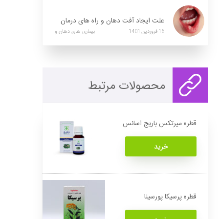
علت ایجاد آفت دهان و راه های درمان
16
فروردین
1401
بیماری های دهان و دندان
محصولات مرتبط
قطره میرتکس باریج اسانس
خرید
قطره پرسیکا پورسینا