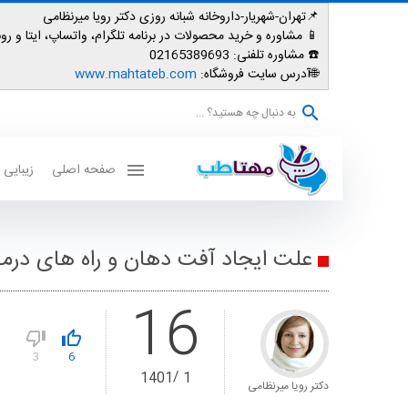
📌تهران-شهریار-داروخانه شبانه روزی دکتر رویا میرنظامی
📱
مشاوره و خرید محصولات در برنامه تلگرام، واتساپ، ایتا و روبیکا: 007587
☎️ مشاوره تلفنی:
02165389693
🌐آدرس سایت فروشگاه:
www.mahtateb.com
به دنبال چه هستید؟ ...
صفحه اصلی
زیبایی
علت ایجاد آفت دهان و راه های درم
16
3
6
1401
1
دکتر رویا میرنظامی