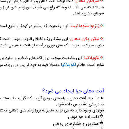
🔹
سرطان دهان:
علت ایجاد آفت دهان و راه های درمان آن ممکن
ها باشد که طی یک یا دو هفته رفع می شوند. این زخم های قرمز و 
سرطان دهان باشند.
🔹
ژنژیواستوماتیت:
این وضعیت که بیشتر در کودکان شایع است ب
🔹
لیکن پلان دهان:
این مشکل یک اختلال التهابی مزمن است که م
پلان معمولا به صورت تکه های توری برآمده از بافت ظاهر می شود.
🔹
لکوپلاکیا
:
این وضعیت موجب بروز لکه های ضخیم و سفید برروی
لکوپلاکیا
شایع است. علائم
معمولاً خود به خود از بین می روند، 
آفت دهان چرا ایجاد می شود؟
علت ایجاد آفت دهان و راه های درمان آن با یکدیگر ارتباط مستقیم
به درستی تشخیص داده شود.
مواردی وجود دارد که می تواند منجر به بروز زخم های دهانی مختلف
🔶
تغییرات هورمونی
🔶
استرس و فشارهای روحی