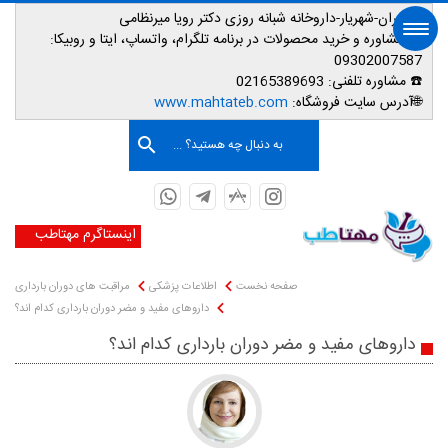
📌تهران-شهریار-داروخانه شبانه روزی دکتر رویا میرنظامی
📱
مشاوره و خرید محصولات در برنامه تلگرام، واتساپ، ایتا و روبیکا:
09302007587
☎️ مشاوره تلفنی:
02165389693
صفحه اصلی
🌐آدرس سایت فروشگاه:
www.mahtateb.com
به دنبال چه هستید؟ ...
اینستاگرم مهتاطب
صفحه نخست
اطلاعات پزشکی
مراقبت های دوران بارداری
داروهای مفید و مضر دوران بارداری کدام اند؟
داروهای مفید و مضر دوران بارداری کدام اند؟