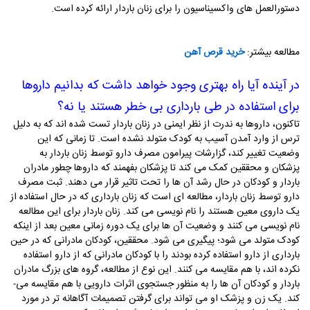
دستورالعمل­ های واکسیناسیون را برای زنان باردار ارائه کرده است.
مطالعه بیشتر:
خرید
قرص آهن
در آینده آیا راه بهتری وجود خواهد داشت که بدانیم داروها
برای استفاده در طی بارداری بی خطر هستند یا نه؟
تاکنون، داروها به ندرت از نظر ایمنی در زنان باردار تست شده ­اند که به دلیل
ترس از وارد آمدن آسیب به کودک متولد نشده است. تا زمانی که این
وضعیت تغییر کند، گزارشات پیرامون مصرف دارو توسط زنان باردار به
پزشکان و محققین کمک می ­کند تا پزشکان بفهمند که داروها چطور مادران
باردار و کودکان در حال رشد آن­ ها را تحت تاثیر قرار می ­دهند. ثبت مصرف
دارو توسط زنان باردار، مطالعه ­ای است که زنان بارداری که در حال استفاده از
یک داروی معین هستند را نام نویسی می­ کند. زنان باردار برای این مطالعه
نام‌ نویسی می­ کنند و وضعیت آن ها برای یک دوره­ زمانی معین بعد از اینکه
کودک متولد می­ شود؛ پیگیری می­ شود. محققین، کودکان مادرانی که در حین
بارداری از دارو استفاده کرده بودند را با کودکان مادرانی که از دارو استفاده
نکرده­ اند، با هم مقایسه می­ کنند. این نوع از مطالعه، گروه­ های بزرگ مادران
باردار و کودکان آن­ ها را به منظور جستجوی اثرات دارویی با هم مقایسه می­
کند. یک زن و پزشک او می­ تواند برای گرفتن تصمیمات آگاهانه­ تر در مورد