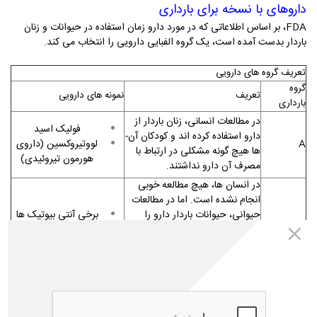
داروهای با نسخه برای بارداری
FDA
، بر اساس اطلاعاتی که در مورد دارو زمان استفاده در حیوانات و زنان
باردار بدست آمده است، یک گروه الفبایی دارویی را انتخاب می­ کند.
تعریف گروه ­­های دارویی
گروه
تعریف
نمونه ­های دارویی
بارداری
در مطالعات انسانی، زنان باردار از
فولیک اسید
دارو استفاده کرده­ اند و کودکان آن­
A
لووتیروکسین (داروی
ها هیچ گونه مشکلی در ارتباط با
هورمون تیروئیدی)
مصرف آن دارو نداشتند.
در انسان ­ها، هیچ مطالعه­ خوبی
انجام نشده است. اما در مطالعات
حیوانی، حیوانات باردار دارو را
برخی آنتی بیوتیک ­ها
دریافت کرده­ اند و بچه­ های آن­ ها
مانند آموکسی سیلین
هیچ مشکلی را در ارتباط با آن دارو
زوفران (اندانسترون)
نشان نداده ­اند.
برای تهوع
یا
گلوکوفاژ (متفورمین)
B
در مطالعات حیوانی، حیوانات باردار
برای دیابت
دارو را دریافت کرده­ اند و برخی
برخی از انسولین­ های