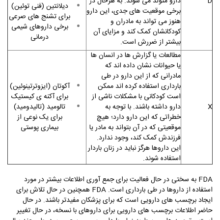
D
دارو متولد می­ شوند. به هرحال در
دیلانتین (فنی توئین)
برخی موقعیت­ های جدی، این دارو
برای تشنج ­های صرعی
هنوز می ­تواند به مادران و
برخی داروهای شیمی
کودکانشان کمک کند و مزایای آن
درمانی
بیشتر از ضررش است.
مطالعات یا گزارش ­ها در انسان­ ها
یا حیوانات نشان داده­ اند که
مادرانی که از این دارو در طی
بارداری استفاده کرده­ اند ممکن
آکوتان (ایزوترتینوئین)
است کودکانی با مشکلات ناشی از
برای آکنه­ ی کیستیک
X
دارو داشته باشند. با توجه به
تالومید (تالیدومید)
خطراتی که این دارو دارد؛ هیچ
برای یک نوعی از
موقعیتی که در آن بتواند به مادر یا
بیماری پوستی
فرزندش کمک کند، وجود ندارد.
این داروها هرگز نباید در زنان باردار
استفاده شوند.
FDA
به سختی در حال فعالیت برای جمع آوری اطلاعات بیشتر در مورد
استفاده از داروها در طی بارداری است.
FDA
همچنین در حال تلاش برای
ایجاد برچسب­ های دارویی است که برای پزشکان مفیدتر باشند. در حال
حاضر اطلاعات برچسب­ های دارویی برای داروهای با نسخه، در حال تغییر