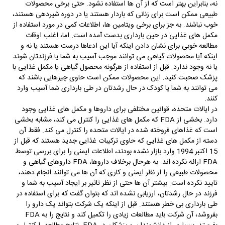
نه، بنابراین بهتر است که از آن­ ها استفاده نشود. حتی برخی محصولات
طبیعی ممکن است برای زنانی که باردار هستند یا در دوره­ شیردهی هستند،
خوب نباشند. به جز برای برخی ویتامین­ ها، اطلاعات کمی در مورد استفاده از
مکمل­ های غذایی در حین بارداری بدست آمده است. اما، اغلب اوقات
مطالعه­ خوبی برای نشان دادن اینکه آیا این ادعاها درست هستند یا نه و
اینکه آیا محصولات گیاهی می­ توانند موجب آسیب به شما یا فرزندتان شوند
یا نه وجود ندارد. قبل از استفاده از هرگونه محصول گیاهی یا مکمل غذایی با
پزشک صحبت کنید. این محصولات ممکن است حاوی چیزهایی باشند که
می­ توانند به شما یا کودک در حال رشدتان در طی بارداری شما آسیب وارد
کنند.
در ایالات متحده، قوانین مختلفی برای داروها و مکمل­ های غذایی وجود
دارد. بخشی از
FDA
که مکمل­ های غذایی را کنترل می­ کند، مشابه بخشی
است که غذاهای فروخته شده در ایالات متحده را کنترل می­ کند. فقط آن
دسته از مکمل­ های غذایی که حاوی ترکیبات غذایی جدید هستند که قبل از
15 اکتبر 1994 وارد بازار نشده بودند، اطلاعات ایمنی را برای بررسی توسط
FDA
ارائه نکرد­ه ­اند. به هرحال برخلاف داروها،
FDA
داروهای گیاهی و
محصولات طبیعی را از نظر ایمنی و کاری که آن­ ها می­ توانند انجام دهند،
تایید نکرده است. بیشتر آن ­ها حتی از نظر تاثیر بر ایجاد آسیب به شما و
فرزند در حال رشدتان، ارزیابی نشده ­اند که بتوان گفت که برای استفاده در
طی بارداری بی خطر هستند. قبل از اینکه یک شرکت بتواند یک دارو را
بفروشد، آن شرکت باید مطالعات زیادی را تکمیل کند و نتایج را به
FDA