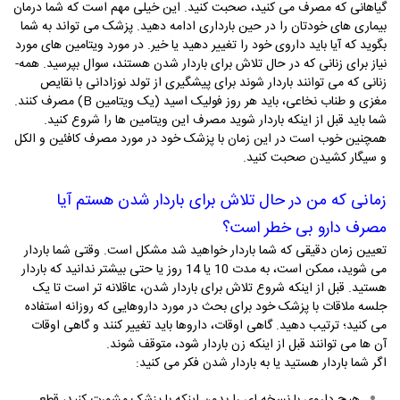
گیاهانی که مصرف می­ کنید، صحبت کنید. این خیلی مهم است که شما درمان
بیماری­ های خودتان را در حین بارداری ادامه دهید. پزشک می­ تواند به شما
بگوید که آیا باید داروی خود را تغییر دهید یا خیر. در مورد ویتامین­ های مورد
نیاز برای زنانی که در حال تلاش برای باردار شدن هستند، سوال بپرسید. همه­
زنانی که می ­توانند باردار شوند برای پیشگیری از تولد نوزادانی با نقایص
مغزی و طناب نخاعی، باید هر روز فولیک اسید (یک ویتامین
B
) مصرف کنند.
شما باید قبل از اینکه باردار شوید مصرف این ویتامین­ ها را شروع کنید.
همچنین خوب است در این زمان با پزشک خود در مورد مصرف کافئین و الکل
و سیگار کشیدن صحبت کنید.
زمانی که من در حال تلاش برای باردار شدن هستم آیا
مصرف دارو بی خطر است؟
تعیین زمان دقیقی که شما باردار خواهید شد مشکل است. وقتی شما باردار
می­ شوید، ممکن است، به مدت 10 یا 14 روز یا حتی بیشتر ندانید که باردار
هستید. قبل از اینکه شروع تلاش برای باردار شدن، عاقلانه تر است تا یک
جلسه­ ملاقات با پزشک خود برای بحث در مورد داروهایی که روزانه استفاده
می­ کنید؛ ترتیب دهید. گاهی اوقات، داروها باید تغییر کنند و گاهی اوقات
آن­ ها می­ توانند قبل از اینکه زن باردار شود، متوقف شوند.
اگر شما باردار هستید یا به باردار شدن فکر می­ کنید: