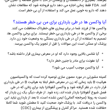
بفرستد. بسیاری از دانشمندان و پزشکان در
FDA
، نتایج مطالعه را کنترل می­
کنند.
FDA
فقط زمانی اجازه می­ دهد دارو فروخته شود که مطالعات نشان
دهند که دارو به خوبی عمل می­ کند و استفاده از آن بی خطر است.
آیا واکسن ها در طی بارداری برای من بی خطر هستند؟
واکسن­ ها از فرزند شما در برابر بیماری­ های خطرناک محافظت می­ کنند.
برخی از واکسن­ ها در طی بارداری بی خطر نیستند. برای برخی واکسن­ ها،
تصمیم به استفاده از آن در طی بارداری بستگی به وضعیت خود زن دارد.
پزشک او ممکن است این سوالات را قبل از تجویز یک واکسن بپرسد:
آیا شانس بالایی وجود دارد که او در معرض بیماری قرار داشته باشد؟
آیا عفونت برای مادر یا جنین خطر دارد؟
آیا واکسن موجب آسیب می­ شود؟
کمیته­ مشورتی در مورد مصون سازی توصیه کرده است که واکسیناسیون
هپاتیت
B
باید زمانی که زن در معرض خطر ابتلا به هپاتیت
B
در طی بارداری
قرار دارد، در نظر گرفته شود و واکسن آنفولانزا باید برای زنانی که در طی
فصل شیوع آنفولانزا باردار شده ­اند، زده شود. از طرف دیگر، یک زن باردار که
نسبت به روبلا (سرخجه آلمانی) ایمن نشده است، تا بعد از بارداری نباید این
واکسن را دریافت کند. با پزشک خود صحبت کنید تا مطمئن شوید شما کاملا
حفاظت شده هستید. مراکز کنترل و پیشگیری از بیماری (
CDC
)