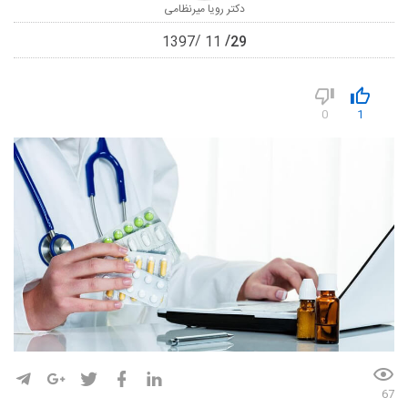
دکتر رویا میرنظامی
29
1397
11
0
1
67