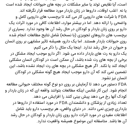
است، آیا نقایص تولد یا سایر مشکلات در بچه ­های حیوانات ایجاد شده است
یا نه. اغلب اوقات، داروها در زنان باردار مورد مطالعه قرار نگرفته ­اند.
FDA
با شرکت­ های دارویی کار می­ کند تا برچسب­ های دارویی کامل و
واضحی را ارائه دهد. اما در بیشتر موارد، اطلاعات کافی در مورد اثرات یک
دارو بر روی زنان باردار و کودکان در حال رشد آن­ ها وجود ندارد. بسیاری از
برچسب­ های داروهای تجویزی (با نسخه) شامل نتایج مطالعات انجام شده
روی حیوانات باردار هستند. اما یک دارو، همیشه تاثیر مشابهی بر روی انسان
و حیوان در حال رشد ندارد. اینجا یک مثال را ذکر می­ کنیم:
یک دارو به رت­ های باردار داده می­ شود. اگر دارو موجب ایجاد مشکل در
برخی از بچه ­های رت شده باشد، آن ممکن است در کودکان انسان مشکلی
ایجاد کند یا نکند. اگر هیچ مشکلی در بچه ­های رت ایجاد نشده باشد، این
تضمین نمی­ کند که آن دارو موجب ایجاد هیچ گونه مشکلی در کودکان
انسان نیز نشود.
FDA
دستور می ­دهد تا آزمایش بر روی دو نوع گونه­ مختلف حیوانی مطالعه
انجام شود. این کار شانس اینکه مطالعات بتوانند واقعه­ ای که در زنان باردار و
کودک آن­ها رخ می­ دهد پیش بینی کنند را افزایش می­ دهد.
تعداد زیادی از پزشکان و دانشمندان
FDA
در مورد استفاده از داروها در
بارداری چیزی نمی ­دانند. در دنیای واقعی، هر برچسب دارو باید شامل
اطلاعات مفیدی در مورد اثرات دارو روی زنان باردار و کودکان در حال رشد
آن­ ها باشد. متاسفانه این موضوع همیشه واقعیت ندارد.