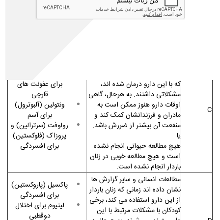
بچه­ ها مشکلاتی داشته ­اند. اما در
استفاده شده برای
مطالعات انسانی، زنان باردار از دارو
درمان دیابت مانند
استفاده کرده­ اند و کودکان آن­ ها
انسولین منظم و
NPH
هیچ گونه مشکلی در ارتباط با
استفاده از دارو نداشته اند.
در انسان­ ها، هیچ مطالعه­ خوبی
انجام نشده است. در حیوانات،
بعضی از بچه ­های حیوانات بارداری
دیفلوکان (فلوکونازول)
که با این دارو درمان شده ­اند،
برای عفونت های
مشکلاتی داشتند. به هرحال، گاهی
قارچی
اوقات دارو هنوز ممکن است به
ونتولین (آلبوترول)
C
مادران و فرزندانشان کمک کند و
برای آسم
منفعت آن بیشتر از ضررش باشد.
زولوفت (سرترالین) و
یا
پروزاک (فلوکستین)
هیچ مطالعه­ حیوانی انجام نشده
برای افسردگی
است و هیچ مطالعه­ خوبی در زنان
باردار انجام نشده است.
مطالعات انسانی و سایر گزارش­ ها
پاکسیل (پاروکستین)
نشان داده­ اند زمانی که زنان باردار
برای افسردگی
از این دارو استفاده می­ کند، برخی
لیتیوم برای اختلال
کودکان با مشکلات مرتبط با این
دوقطبی