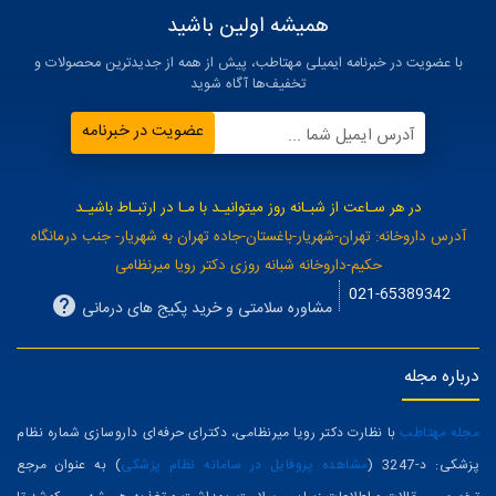
همیشه اولین باشید
با عضویت در خبرنامه ایمیلی مهتاطب، پیش از همه از جدیدترین محصولات و
تخفیف‌ها آگاه شوید
عضویت در خبرنامه
آدرس ایمیل شما ...
در هر سـاعت از شبـانه روز میتوانیـد با مـا در ارتبـاط باشیـد
آدرس داروخانه: تهران-شهریار-باغستان-جاده تهران به شهریار- جنب درمانگاه
حکیم-داروخانه شبانه روزی دکتر رویا میرنظامی
021-65389342
مشاوره سلامتی و خرید پکیج های درمانی
درباره مجله
مجله مهتاطب
با نظارت دکتر رویا میرنظامی، دکترای حرفه‌ای داروسازی شماره نظام
پزشکی: د-3247 (
مشاهده پروفایل در سامانه نظام پزشکی
) به عنوان مرجع