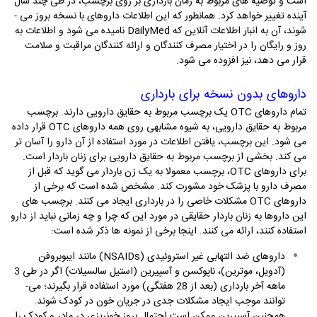
است و توصیه­ های مربوط به زمان بارداری بر روی برچسب، در طی چند سال
آینده تغییر خواهد کرد. همانطور که این اطلاعات داروهای با نسخه بروز می ­
شوند، آن به انبار اطلاعات آنلاین که
DailyMed
نامیده می ­شود و اطلاعات به
روز و رایگان را در اختیار مصرف کنندگان و ارائه کنندگان مراقبت و سلامت
قرار می­ دهد، نیز افزوده می­ شود.
داروهای بدون نسخه برای بارداری
تمام داروهای
OTC
یک برچسب مربوط به حقایق دارویی دارند. برچسب
مربوط به حقایق دارویی، به شیوه­ مشابهی روی همه­ داروهای
OTC
قرار داده
می­ شود. این برچسب، یافتن اطلاعات در مورد استفاده از آن دارو را آسان­ تر
می­ کند. بخشی از برچسب مربوط به حقایق دارویی برای زنان باردار است.
برای داروهای
OTC
، برچسب معمولا به یک زن باردار می­ گوید که قبل از
مصرف دارو با پزشک خود مشورت کند. مشخص شده است که برخی از
داروهای
OTC
مشکلات خاصی را در بارداری ایجاد می­ کنند. برچسب ­های
این داروها به زنان باردار حقایقی در مورد این که چرا و چه زمانی نباید از دارو
استفاده کنند، ارائه می­ کنند. اینجا برخی از نمونه­ ها ذکر شده است:
داروهای ضد التهابی غیر استروئیدی (
NSAIDs
) مانند ایبوبروفن
(آدویل، موترین)، ناپوکسن و آسپیرین (استیل سالسیلات) اگر در طی 3
ماهه­ آخر بارداری (بعد از 28 هفتگی) مورد استفاده قرار بگیرند؛ می­
توانند موجب ایجاد مشکلات جدی در جریان خون در کودک شوند.
همچنین آسپیرین ممکن است احتمال بروز خونریزی در مادر و کودک را