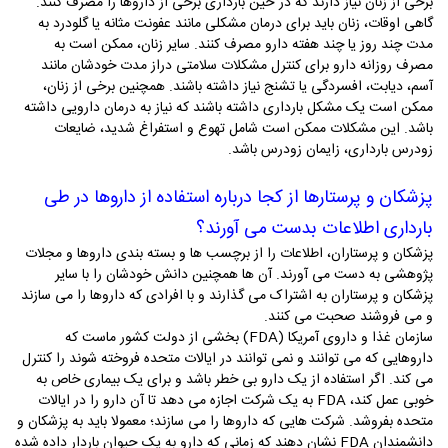
برخی از زنان نیاز دارند که در حین بارداری برخی از داروها را مصرف کنند.
گاهی اوقات، زنان باید برای درمان مشکلی مانند عفونت مثانه یا گلودرد به
مدت چند روز یا چند هفته دارو مصرف کنند. سایر زنان، ممکن است به
مصرف روزانه­ دارو برای کنترل مشکلات سلامتی دراز مدت خودشان مانند
آسم، دیابت، افسردگی یا تشنج نیاز داشته باشند. همچنین برخی از زنان،
ممکن است یک مشکل بارداری داشته باشند که نیاز به درمان دارویی داشته
باشد. این مشکلات ممکن است شامل تهوع و استفراغ شدید، ضایعات
زودرس بارداری، زایمان زودرس باشد.
پزشکان و پرستارها از کجا درباره استفاده از داروها در طی
بارداری اطلاعات بدست می آورند؟
پزشکان و پرستاران، اطلاعات را از برچسب­ ها و بسته­ بندی­ داروها و مجلات
پژوهشی به دست می­ آورند. آن ­ها همچنین دانش خودشان را با سایر
پزشکان و پرستاران به اشتراک می­ گذارند و با افرادی که داروها را می­ سازند
و می­ فروشند صحبت می­ کنند.
سازمان غذا و داروی آمریکا (
FDA
) بخشی از دولت کشور ماست که
داروهایی که می­ توانند و نمی­ توانند در ایالات متحده فروخته شوند را کنترل
می­ کند. اگر استفاده از یک دارو بی­ خطر باشد و برای یک بیماری خاص به
خوبی عمل کند،
FDA
به یک شرکت اجازه می­ دهد تا آن دارو را در ایالات
متحده بفروشد. شرکت­ هایی که داروها را می­ سازند؛ معمولا باید به پزشکان و
دانشمندان
FDA
نشان دهند که زمانی که دارو به یک حیوان باردار داده شده