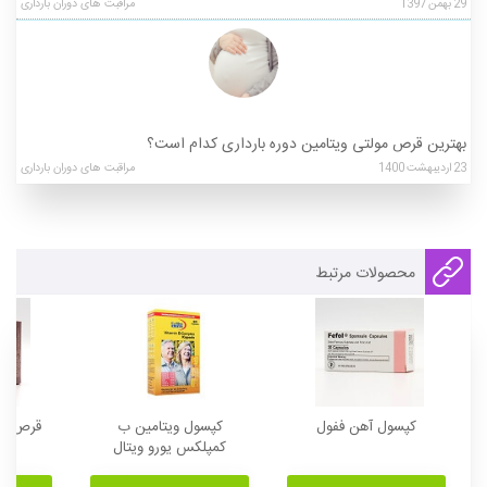
29
بهمن
1397
مراقبت های دوران بارداری
بهترین قرص مولتی ویتامین دوره بارداری کدام است؟
23
اردیبهشت
1400
مراقبت های دوران بارداری
محصولات مرتبط
کپسول آهن ففول
کپسول ویتامین ب
قرص آه
کمپلکس یورو ویتال