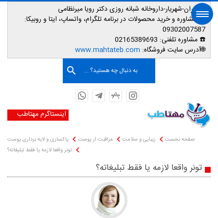
📌تهران-شهریار-داروخانه شبانه روزی دکتر رویا میرنظامی
📱
مشاوره و خرید محصولات در برنامه تلگرام، واتساپ، ایتا و روبیکا:
09302007587
☎️ مشاوره تلفنی:
02165389693
صفحه اصلی
🌐آدرس سایت فروشگاه:
www.mahtateb.com
به دنبال چه هستید؟ ...
اینستاگرم مهتاطب
صفحه نخست
زیبایی و سلامت
مراقبت از پوست
پاکسازی و لایه برداری پوست
تونر واقعا لازمه یا فقط تبلیغاته؟
تونر واقعا لازمه یا فقط تبلیغاته؟