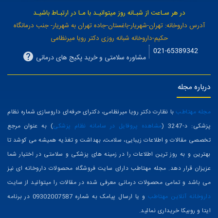
در هر سـاعت از شبـانه روز میتوانیـد با مـا در ارتبـاط باشیـد
آدرس داروخانه: تهران-شهریار-باغستان-جاده تهران به شهریار- جنب درمانگاه
حکیم-داروخانه شبانه روزی دکتر رویا میرنظامی
021-65389342
مشاوره سلامتی و خرید پکیج های درمانی
درباره مجله
مجله مهتاطب
با نظارت دکتر رویا میرنظامی، دکترای حرفه‌ای داروسازی شماره نظام
پزشکی: د-3247 (
مشاهده پروفایل در سامانه نظام پزشکی
) به عنوان مرجع
تخصصی مقالات و اطلاعات زیبایی، سلامت، بهداشت و تغذیه همیشه می کوشد تا
بهترین و به روز ترین اطلاعات را در زمینه های پزشکی و سلامتی در اختیار شما
عزیزان قرار دهد. مجله مهتاطب دارای سایت فروشگاه محصولات داروخانه ای نیز
می باشد و تمامی محصولات درمانی معرفی شده در مقالات را میتوانید از سایت
داروخانه آنلاین مهتاطب
و یا ارسال پیامک به شماره 09302007587 در برنامه
ایتا و روبیکا خریداری نمائید.