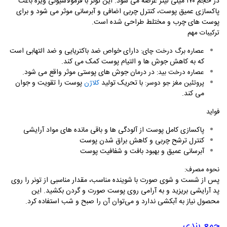
در حجم ۱۷۰ میلی ‌لیتر عرضه می ‌شود. این تونر با فرمولاسیونی ویژه باعث
پاکسازی عمیق پوست، کنترل چربی اضافی و آبرسانی موثر می شود و برای
پوست‌ های چرب و مختلط طراحی شده است
.
ترکیبات مهم
دارای خواص ضد باکتریایی و ضد التهابی است
عصاره برگ درخت چای
:
که به کاهش جوش ‌ها و التیام پوست کمک می ‌کند.
در درمان جوش ‌های پوستی موثر واقع می شود
.
عصاره درخت بید
:
با تحریک تولید
پوست را تقویت و جوان
پروتئین مغز جو دوسر
:
کلاژن
می کند.
فواید
پاکسازی کامل پوست از آلودگی ‌ها و باقی ‌مانده ‌های مواد آرایشی
کنترل ترشح چربی و کاهش براق شدن پوست
آبرسانی عمیق و بهبود بافت و شفافیت پوست
نحوه مصرف
:
پس از شست و شوی صورت با شوینده مناسب، مقدار مناسبی از تونر را روی
پد آرایشی بریزید و به آرامی روی پوست صورت و گردن بکشید. این
محصول نیاز به آبکشی ندارد و می‌توان آن را صبح و شب استفاده کرد.
جمع بندی