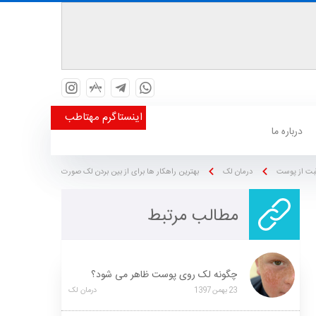
اینستاگرم مهتاطب
درباره ما
بت از پوست
درمان لک
بهترین راهکار ها برای از بین بردن لک صورت
مطالب مرتبط
چگونه لک روی پوست ظاهر می شود؟
23
بهمن
1397
درمان لک