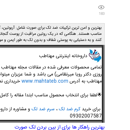
183
بهترین و امن ترین ترکیبات ضد لک برای صورت شامل: آربوتین، 
مناسب هستند. هنگامی که در یک روتین مراقبت از پوست گنجاند
کنند و به دستیابی به پوستی شفاف و بدون لک به طور ایمن و موثر
​داروخانه اینترنتی مهتاطب
تمامی محصولات معرفی شده در مقالات مجله مهتاطب متع
روزی دکتر رویا میرنظامی) می باشد و شما عزیزان میتوان
مهتاطب به آدرس
www.mahtateb.com
خریداری نما
🌟
لطفا برای انتخاب محصول مناسب ابتدا مقاله را کامل 
برای خرید
کرم ضد لک
،
سرم ضد لک
و مشاوره از داروخ
09302007587
بهترین راهکار ها برای از بین بردن لک صورت