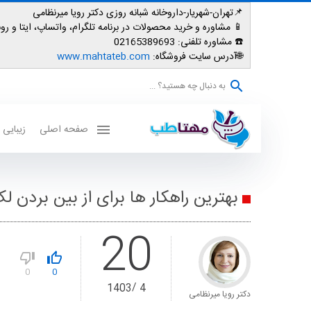
📌تهران-شهریار-داروخانه شبانه روزی دکتر رویا میرنظامی
📱
مشاوره و خرید محصولات در برنامه تلگرام، واتساپ، ایتا و روبیکا: 007587
☎️ مشاوره تلفنی:
02165389693
🌐آدرس سایت فروشگاه:
www.mahtateb.com
به دنبال چه هستید؟ ...
صفحه اصلی
زیبایی
بهترین راهکار ها برای از بین بردن 
20
0
0
1403
4
دکتر رویا میرنظامی