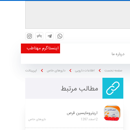
اینستاگرم مهتاطب
درباره ما
صفحه نخست
اطلاعات دارویی
داروهای خاص
اپرپیتانت
مطالب مرتبط
اریترومایسین قرص
2
اسفند
1397
داروهای خاص