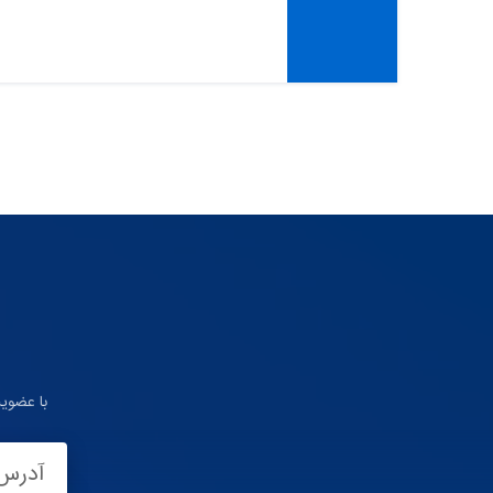
با عضوی
آدرس 