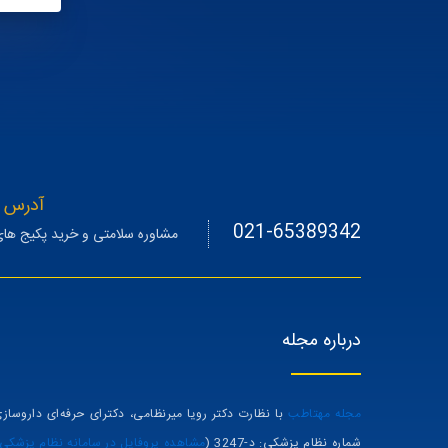
آدرس د
021-65389342
مشاوره سلامتی و خرید پکیج های
درباره مجله
مجله مهتاطب
با نظارت دکتر رویا میرنظامی، دکترای حرفه‌ای داروساز
شماره نظام پزشکی: د-3247 (
مشاهده پروفایل در سامانه نظام پزشکی