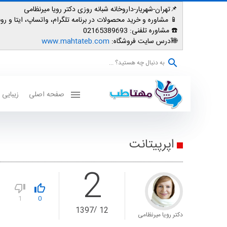
📌تهران-شهریار-داروخانه شبانه روزی دکتر رویا میرنظامی
📱
مشاوره و خرید محصولات در برنامه تلگرام، واتساپ، ایتا و روبیکا: 007587
☎️ مشاوره تلفنی:
02165389693
🌐آدرس سایت فروشگاه:
www.mahtateb.com
به دنبال چه هستید؟ ...
صفحه اصلی
زیبایی
اپرپیتانت
2
1
0
1397
12
دکتر رویا میرنظامی