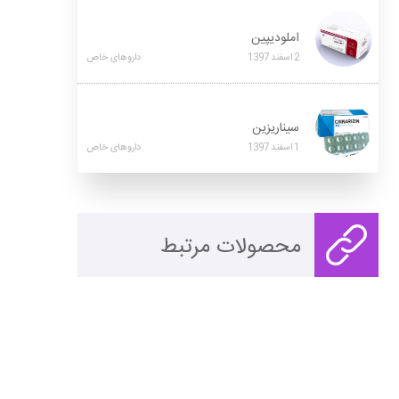
املودیپین
2
اسفند
1397
داروهای خاص
سیناریزین
1
اسفند
1397
داروهای خاص
محصولات مرتبط