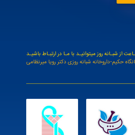
اعت از شبـانه روز میتوانیـد با مـا در ارتبـاط باشیـد
نگاه حکیم-داروخانه شبانه روزی دکتر رویا میرنظامی