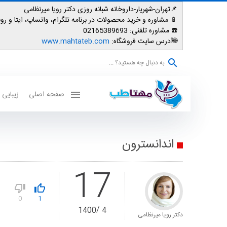
📌تهران-شهریار-داروخانه شبانه روزی دکتر رویا میرنظامی
📱
مشاوره و خرید محصولات در برنامه تلگرام، واتساپ، ایتا و روبیکا: 007587
☎️ مشاوره تلفنی:
02165389693
🌐آدرس سایت فروشگاه:
www.mahtateb.com
به دنبال چه هستید؟ ...
صفحه اصلی
زیبایی
اندانسترون
17
0
1
1400
4
دکتر رویا میرنظامی