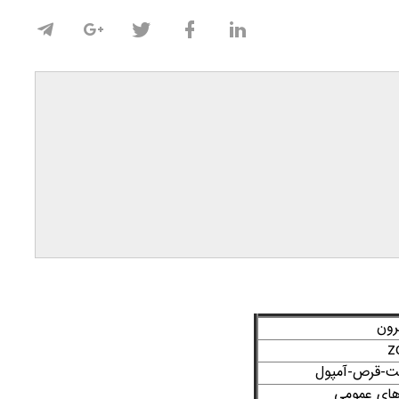
رون
ت-قرص-آمپول
های عمومی