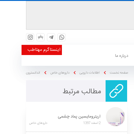
اینستاگرم مهتاطب
درباره ما
صفحه نخست
اطلاعات دارویی
داروهای خاص
اندانسترون
مطالب مرتبط
اریترومایسین پماد چشمی
2
اسفند
1397
داروهای خاص