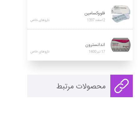
فلووکسامین
2
اسفند
1397
داروهای خاص
اندانسترون
17
تیر
1400
داروهای خاص
محصولات مرتبط