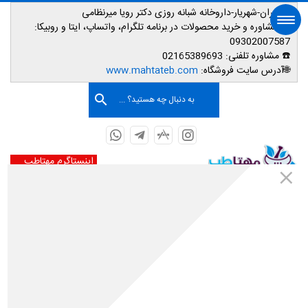
📌تهران-شهریار-داروخانه شبانه روزی دکتر رویا میرنظامی
📱
مشاوره و خرید محصولات در برنامه تلگرام، واتساپ، ایتا و روبیکا:
09302007587
☎️ مشاوره تلفنی:
02165389693
صفحه اصلی
🌐آدرس سایت فروشگاه:
www.mahtateb.com
به دنبال چه هستید؟ ...
اینستاگرم مهتاطب
صفحه نخست
درباره ما
درباره ما
تاریخچه :
دکتران داروساز: رویا میرنظامی و دکتر حسن حریری 36 سال