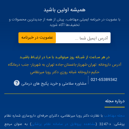
همیشه اولین باشید
با عضویت در خبرنامه ایمیلی مهتاطب، پیش از همه از جدیدترین محصولات و
تخفیف‌ها آگاه شوید
عضویت در خبرنامه
آدرس ایمیل شما ...
در هر سـاعت از شبـانه روز میتوانیـد با مـا در ارتبـاط باشیـد
آدرس داروخانه: تهران-شهریار-باغستان-جاده تهران به شهریار- جنب درمانگاه
حکیم-داروخانه شبانه روزی دکتر رویا میرنظامی
021-65389342
مشاوره سلامتی و خرید پکیج های درمانی
درباره مجله
مجله مهتاطب
با نظارت دکتر رویا میرنظامی، دکترای حرفه‌ای داروسازی شماره نظام
پزشکی: د-3247 (
مشاهده پروفایل در سامانه نظام پزشکی
) به عنوان مرجع