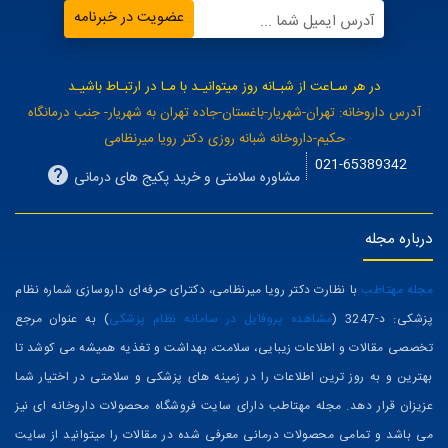
عضویت در خبرنامه
آدرس ایمیل شما ...
در هر سـاعت از شبـانه روز میتوانیـد با مـا در ارتبـاط باشیـد
آدرس داروخانه: تهران-شهریار-باغستان-جاده تهران به شهریار- جنب درمانگاه
حکیم-داروخانه شبانه روزی دکتر رویا میرنظامی
021-65389342
مشاوره سلامتی و خرید پکیج های درمانی
درباره مجله
مجله مهتاطب
با نظارت دکتر رویا میرنظامی، دکترای حرفه‌ای داروسازی شماره نظام
پزشکی: د-3247 (
مشاهده پروفایل در سامانه نظام پزشکی
) به عنوان مرجع
تخصصی مقالات و اطلاعات زیبایی، سلامت، بهداشت و تغذیه همیشه می کوشد تا
بهترین و به روز ترین اطلاعات را در زمینه های پزشکی و سلامتی در اختیار شما
عزیزان قرار دهد. مجله مهتاطب دارای سایت فروشگاه محصولات داروخانه ای نیز
می باشد و تمامی محصولات درمانی معرفی شده در مقالات را میتوانید از سایت