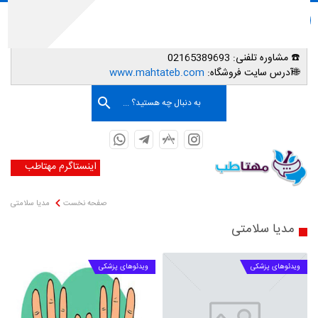
📌تهران-شهریار-داروخانه شبانه روزی دکتر رویا میرنظامی
📱
مشاوره و خرید محصولات در برنامه تلگرام، واتساپ، ایتا و روبیکا:
09302007587
☎️ مشاوره تلفنی:
02165389693
صفحه اصلی
🌐آدرس سایت فروشگاه:
www.mahtateb.com
به دنبال چه هستید؟ ...
اینستاگرم مهتاطب
صفحه نخست
مدیا سلامتی
مدیا سلامتی
ویدئوهای پزشکی
ویدئوهای پزشکی