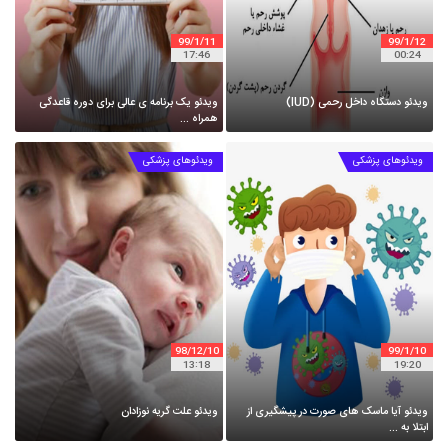
99
1
11
99
1
12
17
46
00
24
ویدئو دستگاه داخل رحمی (IUD)
ویدئو یک برنامه ی عالی برای دوره قاعدگی
همراه ...
ویدئوهای پزشکی
ویدئوهای پزشکی
98
12
10
99
1
10
13
18
19
20
ویدئو آیا ماسک های صورت در پیشگیری از
ویدئو علت گریه نوزادان
ابتلا به ...