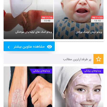
98
11
16
98
11
20
15
48
13
10
ویدئو درمان کولیک نوزادان
ویدئو کمک های اولیه برای سوختگی
مشاهده عناوین بیشتر
پر طرفدارترین مطالب
ویدئوهای پزشکی
ویدئوهای پزشکی