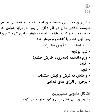
352
ستیریزین یک آنتی هیستامین است که ماده شیمیایی طبیعی
سیستم دفاعی بدن در اثر دفاع از بدن در برابر عوامل خا
هیستامین می تواند علائم عطسه ، خارش ، آبریزش چشم و آبر
بدن این علائم را کاهش و درمان کند.
موارد استفاده از قرص ستیرزین
▪️ تب یونجه
▪️ ورم ملتحمه (قرمزی ، خارش چشم)
▪️ اگزما
▪️ کهیر
▪️ واکنش به گزش و نیش حشرات
▪️ برخی از آلرژی های غذایی
اشکال دارویی ستیریزین
ستیریزین به 2 شکل قرص و شربت تولید می گردد.
دوز های ستیریزین