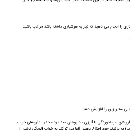
کودکان بسته به سن و وزن آنها ممکن است دو بار در روز ستیریزین مصرف کنند. در این حالت ، سعی کنید دوزها را با فاصله 10 تا 12
ری را انجام می دهید که نیاز به هوشیاری داشته باشد مراقب باشید.
نبی ستیریزین را افزایش دهد.
داروهای سرماخوردگی یا آلرژی ، داروهای ضد درد مخدر ، داروهای خواب
) به پزشک خود اطلاع دهید. آنها می توانند به خواب آلودگی ناشی از