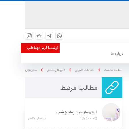
اینستاگرم مهتاطب
درباره ما
صفحه نخست
اطلاعات دارویی
داروهای خاص
ستیریزین
مطالب مرتبط
اریترومایسین پماد چشمی
2
اسفند
1397
داروهای خاص