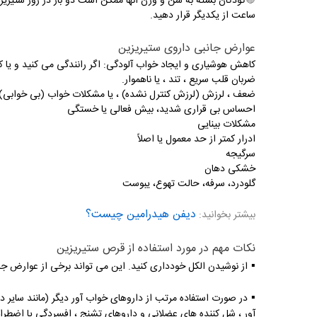
🔴
ساعت از یکدیگر قرار دهید.
عوارض جانبی داروی ستیریزین
کاهش هوشیاری و ایجاد خواب آلودگی: اگر رانندگی می کنید و یا کا
ضربان قلب سریع ، تند ، یا ناهموار.
ضعف ، لرزش (لرزش کنترل نشده) ، یا مشکلات خواب (بی خوابی)
احساس بی قراری شدید، بیش فعالی یا خستگی
مشکلات بینایی
ادرار کمتر از حد معمول یا اصلاً
سرگیجه
خشکی دهان
گلودرد، سرفه، حالت تهوع، یبوست
دیفن هیدرامین چیست؟
بیشتر بخوانید
:
نکات مهم در مورد استفاده از قرص ستیریزین
▪️
از نوشیدن الکل خودداری کنید. این می تواند برخی از عوارض جا
▪️
در صورت استفاده مرتب از داروهای خواب آور دیگر (مانند سایر 
آور ، شل کننده های عضلانی و داروهای تشنج ، افسردگی یا اضطراب