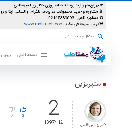
📌تهران-شهریار-داروخانه شبانه روزی دکتر رویا میرنظامی
📱
مشاوره و خرید محصولات در برنامه تلگرام، واتساپ، ایتا و روبیکا: 007587
☎️ مشاوره تلفنی:
02165389693
🌐آدرس سایت فروشگاه:
www.mahtateb.com
به دنبال چه هستید؟ ...
صفحه اصلی
زیبایی
ستیریزین
2
0
3
1397
12
دکتر رویا میرنظامی