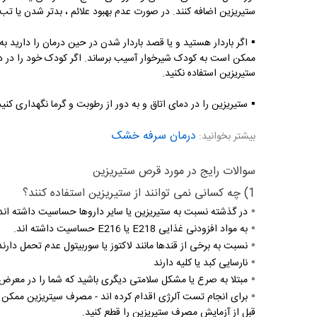
ستیریزین اضافه کنند. در صورت عدم بهبود علائم ، بدتر شدن یا تب
▪️
اگر باردار هستید و یا قصد باردار شدن در حین درمان را دارید ب
ممکن است به کودک شیرخوار آسیب برساند. اگر کودک خود را در دور
ستیریزین استفاده نکنید.
▪️
ستیریزین را در دمای اتاق و به دور از رطوبت و گرما نگهداری کنید
درمان سرفه خشک
بیشتر بخوانید:
سوالات رایج در مورد قرص ستیریزین
1) چه کسانی نمی توانند از ستیریزین استفاده کنند؟
▪️
در گذشته نسبت به ستیریزین یا سایر داروها حساسیت داشته اند
▪️
به مواد افزودنی غذایی E218 یا E216 حساسیت داشته اند.
▪️
نسبت به برخی از قندها مانند لاکتوز یا سوربیتول عدم تحمل دارند 
▪️
نارسایی کبد یا کلیه دارند
▪️
مبتلا به صرع یا مشکل سلامتی دیگری باشید که شما را در معرض
▪️
برای انجام تست آلرژی اقدام کرده اند - مصرف سیتریزین ممکن اس
قبل از آزمایش مصرف ستیریزین را قطع کنید.