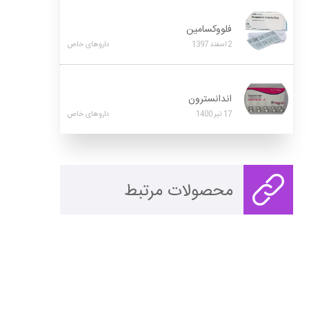
فلووکسامین
2
اسفند
1397
داروهای خاص
اندانسترون
17
تیر
1400
داروهای خاص
محصولات مرتبط